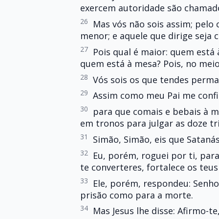
exercem autoridade são chamado
26
Mas vós não sois assim; pelo 
menor; e aquele que dirige seja 
27
Pois qual é maior: quem está
quem está à mesa? Pois, no meio
28
Vós sois os que tendes perm
29
Assim como meu Pai me confio
30
para que comais e bebais à m
em tronos para julgar as doze tri
31
Simão, Simão, eis que Sataná
32
Eu, porém, roguei por ti, para
te converteres, fortalece os teus
33
Ele, porém, respondeu: Senhor
prisão como para a morte.
34
Mas Jesus lhe disse: Afirmo-te