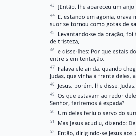
43
[Então, lhe apareceu um anjo 
44
E, estando em agonia, orava 
suor se tornou como gotas de sa
45
Levantando-se da oração, foi 
de tristeza,
46
e disse-lhes: Por que estais 
entreis em tentação.
47
Falava ele ainda, quando che
Judas, que vinha à frente deles, 
48
Jesus, porém, lhe disse: Juda
49
Os que estavam ao redor dele
Senhor, feriremos à espada?
50
Um deles feriu o servo do sum
51
Mas Jesus acudiu, dizendo: Dei
52
Então, dirigindo-se Jesus aos