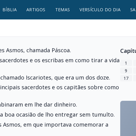
BÍBLIA
ARTIGOS
TEMAS
VERSÍCULO DO DIA
SA
ães Asmos, chamada Páscoa.
Capít
sacerdotes e os escribas em como tirar a vida
1
9
 chamado Iscariotes, que era um dos doze.
17
rincipais sacerdotes e os capitães sobre como
mbinaram em lhe dar dinheiro.
a boa ocasião de lho entregar sem tumulto.
es Asmos, em que importava comemorar a