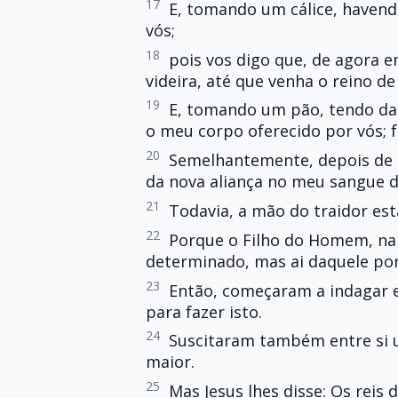
17
E, tomando um cálice, havendo
vós;
18
pois vos digo que, de agora e
videira, até que venha o reino de
19
E, tomando um pão, tendo dado
o meu corpo oferecido por vós; 
20
Semelhantemente, depois de ce
da nova aliança no meu sangue 
21
Todavia, a mão do traidor es
22
Porque o Filho do Homem, na 
determinado, mas ai daquele por
23
Então, começaram a indagar en
para fazer isto.
24
Suscitaram também entre si u
maior.
25
Mas Jesus lhes disse: Os reis