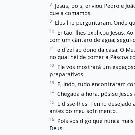
8
Jesus, pois, enviou Pedro e Jo
que a comamos.
9
Eles lhe perguntaram: Onde q
10
Então, lhes explicou Jesus: 
com um cântaro de água; segui-o
11
e dizei ao dono da casa: O M
no qual hei de comer a Páscoa c
12
Ele vos mostrará um espaçoso 
preparativos.
13
E, indo, tudo encontraram co
14
Chegada a hora, pôs-se Jesus 
15
E disse-lhes: Tenho desejado
antes do meu sofrimento.
16
Pois vos digo que nunca mais 
Deus.