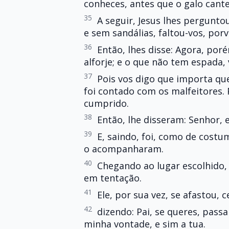
conheces, antes que o galo cante
35
A seguir, Jesus lhes pergunt
e sem sandálias, faltou-vos, por
36
Então, lhes disse: Agora, p
alforje; e o que não tem espada
37
Pois vos digo que importa qu
foi contado com os malfeitores.
cumprido.
38
Então, lhe disseram: Senhor, 
39
E, saindo, foi, como de costum
o acompanharam.
40
Chegando ao lugar escolhido, 
em tentação.
41
Ele, por sua vez, se afastou, c
42
dizendo: Pai, se queres, passa
minha vontade, e sim a tua.