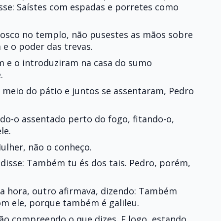
isse: Saístes com espadas e porretes como
vosco no templo, não pusestes as mãos sobre
 e o poder das trevas.
m e o introduziram na casa do sumo
.
meio do pátio e juntos se assentaram, Pedro
do-o assentado perto do fogo, fitando-o,
le.
ulher, não o conheço.
 disse: Também tu és dos tais. Pedro, porém,
a hora, outro afirmava, dizendo: Também
om ele, porque também é galileu.
ão compreendo o que dizes. E logo, estando