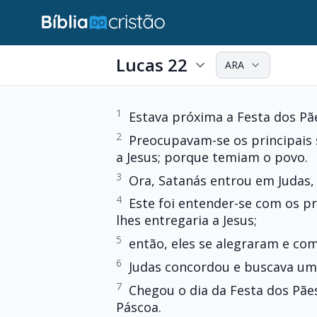
Lucas 22
ARA
1
Estava próxima a Festa dos P
2
Preocupavam-se os principais 
a Jesus; porque temiam o povo.
3
Ora, Satanás entrou em Judas,
4
Este foi entender-se com os p
lhes entregaria a Jesus;
5
então, eles se alegraram e co
6
Judas concordou e buscava um
7
Chegou o dia da Festa dos Pã
Páscoa.