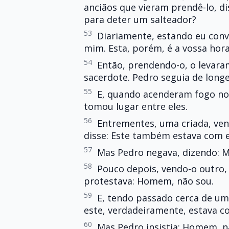
anciãos que vieram prendê-lo, d
para deter um salteador?
53
Diariamente, estando eu con
mim. Esta, porém, é a vossa hora
54
Então, prendendo-o, o levara
sacerdote. Pedro seguia de longe
55
E, quando acenderam fogo no 
tomou lugar entre eles.
56
Entrementes, uma criada, ven
disse: Este também estava com e
57
Mas Pedro negava, dizendo: M
58
Pouco depois, vendo-o outro,
protestava: Homem, não sou.
59
E, tendo passado cerca de um
este, verdadeiramente, estava c
60
Mas Pedro insistia: Homem, n