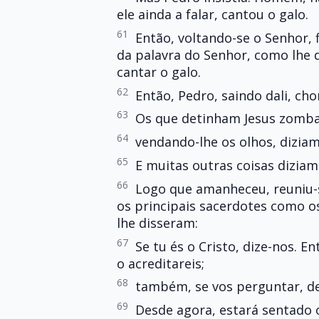
ele ainda a falar, cantou o galo.
61
Então, voltando-se o Senhor, 
da palavra do Senhor, como lhe d
cantar o galo.
62
Então, Pedro, saindo dali, c
63
Os que detinham Jesus zomba
64
vendando-lhe os olhos, diziam
65
E muitas outras coisas diziam
66
Logo que amanheceu, reuniu-s
os principais sacerdotes como os
lhe disseram:
67
Se tu és o Cristo, dize-nos. En
o acreditareis;
68
também, se vos perguntar, 
69
Desde agora, estará sentado 