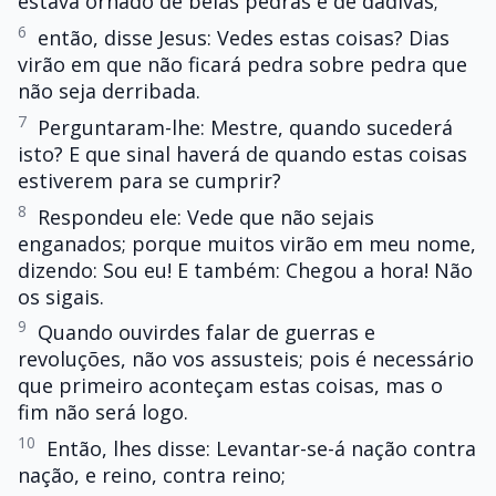
estava ornado de belas pedras e de dádivas;
6
então, disse Jesus: Vedes estas coisas? Dias
virão em que não ficará pedra sobre pedra que
não seja derribada.
7
Perguntaram-lhe: Mestre, quando sucederá
isto? E que sinal haverá de quando estas coisas
estiverem para se cumprir?
8
Respondeu ele: Vede que não sejais
enganados; porque muitos virão em meu nome,
dizendo: Sou eu! E também: Chegou a hora! Não
os sigais.
9
Quando ouvirdes falar de guerras e
revoluções, não vos assusteis; pois é necessário
que primeiro aconteçam estas coisas, mas o
fim não será logo.
10
Então, lhes disse: Levantar-se-á nação contra
nação, e reino, contra reino;