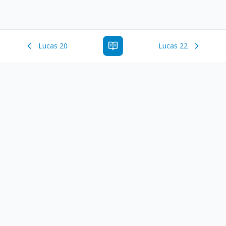
Lucas 20
Lucas 22
Estude a Palavra de Deus online com todos os livros e
ferramentoas que auxiliarão no seu estudo da Palavra de
Deus.
Links Rápidos
Antigo Testamento
Novo Testamento
Versículo do Dia