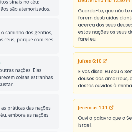
Deuteronômio 12:30
os sinais no céu;
gãos são atemorizados.
Guarda-te, que não te 
forem destruídas diant
acerca dos seus deuses
estas nações os seus
 o caminho dos gentios,
farei eu.
s céus, porque com eles
Juízes 6:10
e
outras nações. Elas
E vos disse: Eu sou o S
arecem coisas estranhas
deuses dos amorreus, e
ustar.
destes ouvidos à minha
Jeremias 10:1
as práticas das nações
céu, embora as nações
Ouvi a palavra que o Se
Israel.