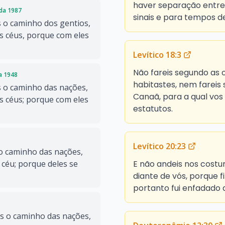
haver separação entre o
ada 1987
sinais e para tempos d
 o caminho dos gentios,
s céus, porque com eles
Levítico 18:3
Não fareis segundo as 
da 1948
habitastes, nem fareis
 o caminho das nações,
Canaã, para a qual vos
s céus; porque com eles
estatutos.
Levítico 20:23
o caminho das nações,
E não andeis nos costu
 céu; porque deles se
diante de vós, porque f
portanto fui enfadado 
s o caminho das nações,