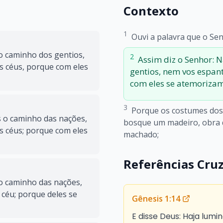
Contexto
1
Ouvi a palavra que o Senh
o caminho dos gentios,
2
Assim diz o Senhor: 
s céus, porque com eles
gentios, nem vos espant
com eles se atemorizam
3
Porque os costumes dos 
 o caminho das nações,
bosque um madeiro, obra d
s céus; porque com eles
machado;
Referências Cru
o caminho das nações,
 céu; porque deles se
Gênesis 1:14
E disse Deus: Haja lum