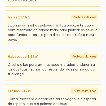
sobre o seu Deus.
Isaías 51:16
Profetas Maiores
E ponho as minhas palavras na tua boca, e te cubro
com a sombra da minha mão; para plantar os céus, e
para fundar a terra, e para dizer a Sião: Tu és o meu
povo.
Habacuque 3:11
Profetas Menores
O sol e a lua pararam nas suas moradas; andaram à
luz das tuas flechas, ao resplendor do relâmpago da
tua lança.
Efésios 6:17
Epístolas Paulinas
Tomai também o capacete da salvação, e a espada
do Espírito, que é a palavra de Deus;