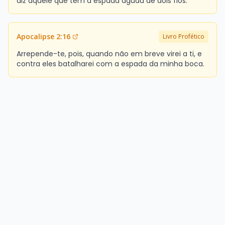
diz aquele que tem a espada aguda de dois fios:
Apocalipse 2:16
Livro Profético
Arrepende-te, pois, quando não em breve virei a ti, e
contra eles batalharei com a espada da minha boca.