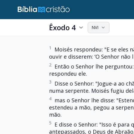
Êxodo 4
NVI
1
Moisés respondeu: "E se eles
ouvir e disserem: ‘O Senhor não l
2
Então o Senhor lhe perguntou:
respondeu ele.
3
Disse o Senhor: "Jogue-a ao ch
numa serpente. Moisés fugiu del
4
mas o Senhor lhe disse: "Este
estendeu a mão, pegou a serpen
mão.
5
E disse o Senhor: "Isso é para
antepassados, o Deus de Abraão,