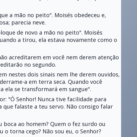
oque a mão no peito". Moisés obedeceu e,
osa; parecia neve.
oloque de novo a mão no peito". Moisés
quando a tirou, ela estava novamente como o
s não acreditarem em você nem derem atenção
reditarão no segundo.
rem nestes dois sinais nem lhe derem ouvidos,
 derrame-a em terra seca. Quando você
a ela se transformará em sangue".
r: "Ó Senhor! Nunca tive facilidade para
que falaste a teu servo. Não consigo falar
eu boca ao homem? Quem o fez surdo ou
u o torna cego? Não sou eu, o Senhor?