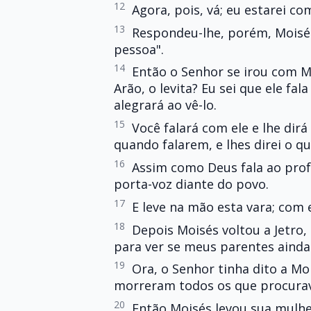
12
Agora, pois, vá; eu estarei co
13
Respondeu-lhe, porém, Moisés
pessoa".
14
Então o Senhor se irou com Mo
Arão, o levita? Eu sei que ele fal
alegrará ao vê-lo.
15
Você falará com ele e lhe dirá
quando falarem, e lhes direi o qu
16
Assim como Deus fala ao profe
porta-voz diante do povo.
17
E leve na mão esta vara; com e
18
Depois Moisés voltou a Jetro, 
para ver se meus parentes ainda 
19
Ora, o Senhor tinha dito a Moi
morreram todos os que procura
20
Então Moisés levou sua mulh