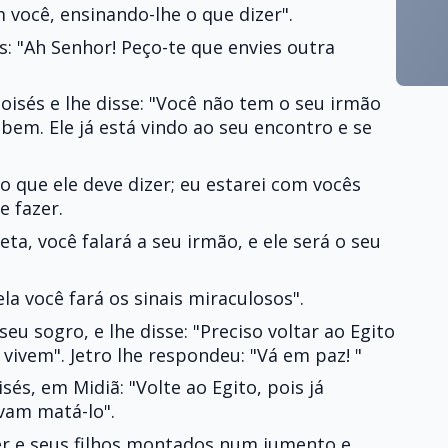
m você, ensinando-lhe o que dizer".
: "Ah Senhor! Peço-te que envies outra
isés e lhe disse: "Você não tem o seu irmão
a bem. Ele já está vindo ao seu encontro e se
 o que ele deve dizer; eu estarei com vocês
e fazer.
ta, você falará a seu irmão, e ele será o seu
la você fará os sinais miraculosos".
seu sogro, e lhe disse: "Preciso voltar ao Egito
vivem". Jetro lhe respondeu: "Vá em paz! "
sés, em Midiã: "Volte ao Egito, pois já
vam matá-lo".
er e seus filhos montados num jumento e