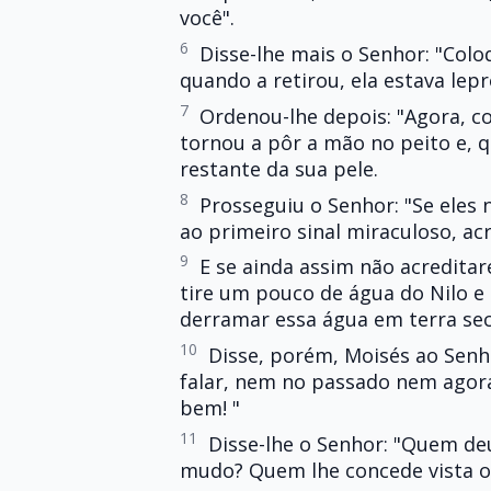
você".
6
Disse-lhe mais o Senhor: "Col
quando a retirou, ela estava lepr
7
Ordenou-lhe depois: "Agora, c
tornou a pôr a mão no peito e, 
restante da sua pele.
8
Prosseguiu o Senhor: "Se ele
ao primeiro sinal miraculoso, ac
9
E se ainda assim não acredita
tire um pouco de água do Nilo e
derramar essa água em terra sec
10
Disse, porém, Moisés ao Senho
falar, nem no passado nem agora 
bem! "
11
Disse-lhe o Senhor: "Quem d
mudo? Quem lhe concede vista o