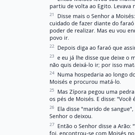
partiu de volta ao Egito. Levava
21
Disse mais o Senhor a Moisés:
cuidado de fazer diante do faraó
poder de realizar. Mas eu vou en
povo ir.
22
Depois diga ao faraó que assim
23
e eu já lhe disse que deixe o 
não quis deixá-lo ir; por isso mat
24
Numa hospedaria ao longo do
Moisés e procurou matá-lo.
25
Mas Zípora pegou uma pedra a
os pés de Moisés. E disse: "Você
26
Ela disse "marido de sangue",
Senhor o deixou.
27
Então o Senhor disse a Arão: 
foi, encontrou-se com Moisés no