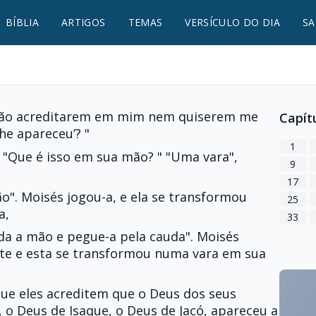
BÍBLIA
ARTIGOS
TEMAS
VERSÍCULO DO DIA
SA
 não acreditarem em mim nem quiserem me
Capít
he apareceu’? "
1
 "Que é isso em sua mão? " "Uma vara",
9
17
ão". Moisés jogou-a, e ela se transformou
25
a,
33
nda a mão e pegue-a pela cauda". Moisés
te e esta se transformou numa vara em sua
 que eles acreditem que o Deus dos seus
 o Deus de Isaque, o Deus de Jacó, apareceu a