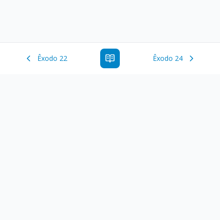
Êxodo 22
Êxodo 24
Estude a Palavra de Deus online com todos os livros e
ferramentoas que auxiliarão no seu estudo da Palavra de
Deus.
Links Rápidos
Antigo Testamento
Novo Testamento