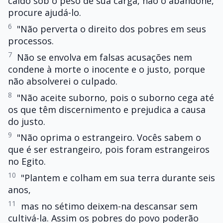
caído sob o peso de sua carga, não o abandone,
procure ajudá-lo.
6
"Não perverta o direito dos pobres em seus
processos.
7
Não se envolva em falsas acusações nem
condene à morte o inocente e o justo, porque
não absolverei o culpado.
8
"Não aceite suborno, pois o suborno cega até
os que têm discernimento e prejudica a causa
do justo.
9
"Não oprima o estrangeiro. Vocês sabem o
que é ser estrangeiro, pois foram estrangeiros
no Egito.
10
"Plantem e colham em sua terra durante seis
anos,
11
mas no sétimo deixem-na descansar sem
cultivá-la. Assim os pobres do povo poderão