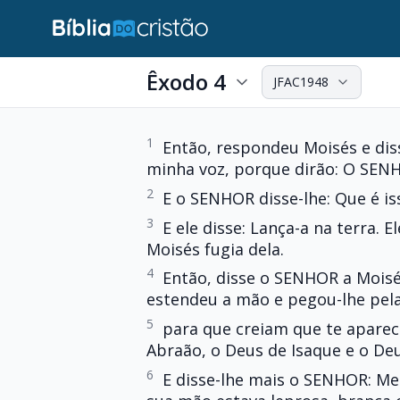
Êxodo 4
JFAC1948
1
Então, respondeu Moisés e dis
minha voz, porque dirão: O SEN
2
E o SENHOR disse-lhe: Que é is
3
E ele disse: Lança-a na terra. 
Moisés fugia dela.
4
Então, disse o SENHOR a Moisé
estendeu a mão e pegou-lhe pela
5
para que creiam que te aparec
Abraão, o Deus de Isaque e o Deu
6
E disse-lhe mais o SENHOR: Met