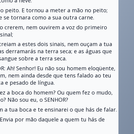
como a neve.
o peito. E tornou a meter a mão no peito;
ue se tornara como a sua outra carne.
não crerem, nem ouvirem a voz do primeiro
sinal;
creiam a estes dois sinais, nem ouçam a tua
as derramarás na terra seca; e as águas que
sangue sobre a terra seca.
R: Ah! Senhor! Eu não sou homem eloqüente,
, nem ainda desde que tens falado ao teu
a e pesado de língua.
fez a boca do homem? Ou quem fez o mudo,
ego? Não sou eu, o SENHOR?
m a tua boca e te ensinarei o que hás de falar.
! Envia por mão daquele a quem tu hás de