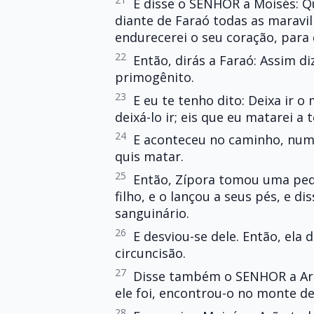
E disse o SENHOR a Moisés: Q
diante de Faraó todas as maravi
endurecerei o seu coração, para 
22
Então, dirás a Faraó: Assim d
primogênito.
23
E eu te tenho dito: Deixa ir o
deixá-lo ir; eis que eu matarei a 
24
E aconteceu no caminho, num
quis matar.
25
Então, Zípora tomou uma pedr
filho, e o lançou a seus pés, e 
sanguinário.
26
E desviou-se dele. Então, ela 
circuncisão.
27
Disse também o SENHOR a Arão
ele foi, encontrou-o no monte de
28