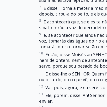
sua mão estava leprosa, branca 
7
E disse: Torna a meter a mão n
depois, tirou-a do peito, e eis q
8
E acontecerá que, se eles te 
sinal, crerão a voz do derradeiro 
9
e, se acontecer que ainda não 
voz, tomarás das águas do rio e 
tomarás do rio tornar-se-ão em 
10
Então, disse Moisés ao SENHO
nem de ontem, nem de anteontem
servo; porque sou pesado de boc
11
E disse-lhe o SENHOR: Quem 
ou o surdo, ou o que vê, ou o c
12
Vai, pois, agora, e eu serei co
13
Ele, porém, disse: Ah! Senhor
enviar.