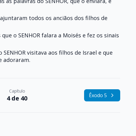
as as palavras do SENHOR, que o enviara, e
ajuntaram todos os anciãos dos filhos de
s que o SENHOR falara a Moisés e fez os sinais
o SENHOR visitava aos filhos de Israel e que
 e adoraram.
Capítulo
Êxodo 5
4 de 40