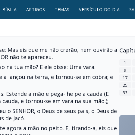
BÍBLIA
ARTIGOS
TEMAS
VERSÍCULO DO DIA
SA
se: Mas eis que me não crerão, nem ouvirão a
Capít
HOR não te apareceu.
1
so na tua mão? E ele disse: Uma vara.
9
Ele a lançou na terra, e tornou-se em cobra; e
17
25
33
s: Estende a mão e pega-lhe pela cauda (E
 cauda, e tornou-se em vara na sua mão.);
eu o SENHOR, o Deus de seus pais, o Deus de
s de Jacó.
e agora a mão no peito. E, tirando-a, eis que