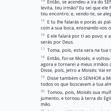
14
Então, se acendeu a ira do SE
levita, teu irmão? Eu sei que ele
teu encontro; e, vendo-te, se al
15
E tu lhe falarás e porás as pa
com a sua boca, ensinando-vos o 
16
E ele falará por ti ao povo; e
serás por Deus.
17
Toma, pois, esta vara na tua 
18
Então, foi-se Moisés, e voltou 
agora e tornarei a meus irmãos q
Disse, pois, Jetro a Moisés: Vai e
19
Disse também o SENHOR a Mois
todos os que buscavam a tua a
20
Tomou, pois, Moisés sua mulhe
jumento, e tornou à terra do Egi
mão.
21