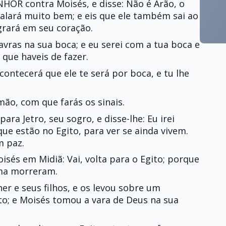
NHOR contra Moisés, e disse: Não é Arão, o
 falará muito bem; e eis que ele também sai ao
egrará em seu coração.
lavras na sua boca; e eu serei com a tua boca e
que haveis de fazer.
 acontecerá que ele te será por boca, e tu lhe
mão, com que farás os sinais.
para Jetro, seu sogro, e disse-lhe: Eu irei
ue estão no Egito, para ver se ainda vivem.
m paz.
és em Midiã: Vai, volta para o Egito; porque
lma morreram.
r e seus filhos, e os levou sobre um
to; e Moisés tomou a vara de Deus na sua