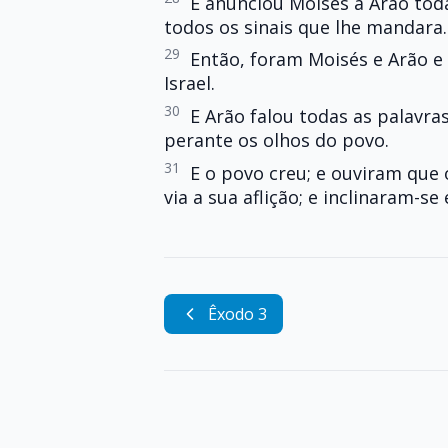
E anunciou Moisés a Arão tod
todos os sinais que lhe mandara.
29
Então, foram Moisés e Arão e 
Israel.
30
E Arão falou todas as palavra
perante os olhos do povo.
31
E o povo creu; e ouviram que 
via a sua aflição; e inclinaram-se
Êxodo 3