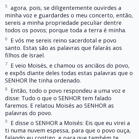
5
agora, pois, se diligentemente ouvirdes a
minha voz e guardardes o meu concerto, então,
sereis a minha propriedade peculiar dentre
todos os povos; porque toda a terra é minha.
6
E vós me sereis reino sacerdotal e povo
santo. Estas são as palavras que falarás aos
filhos de Israel.
7
E veio Moisés, e chamou os anciãos do povo,
e expôs diante deles todas estas palavras que o
SENHOR lhe tinha ordenado.
8
Então, todo o povo respondeu a uma voz e
disse: Tudo o que o SENHOR tem falado
faremos. E relatou Moisés ao SENHOR as
palavras do povo.
9
E disse o SENHOR a Moisés: Eis que eu virei a
ti numa nuvem espessa, para que o povo ouça,
falando eu contigo, e para que também te