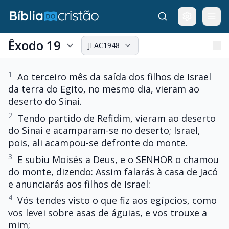
Êxodo 19
JFAC1948
1
Ao terceiro mês da saída dos filhos de Israel
da terra do Egito, no mesmo dia, vieram ao
deserto do Sinai.
2
Tendo partido de Refidim, vieram ao deserto
do Sinai e acamparam-se no deserto; Israel,
pois, ali acampou-se defronte do monte.
3
E subiu Moisés a Deus, e o SENHOR o chamou
do monte, dizendo: Assim falarás à casa de Jacó
e anunciarás aos filhos de Israel:
4
Vós tendes visto o que fiz aos egípcios, como
vos levei sobre asas de águias, e vos trouxe a
mim;