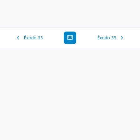
Êxodo 33
Êxodo 35
Estude a Palavra de Deus online com todos os livros e
ferramentoas que auxiliarão no seu estudo da Palavra de
Deus.
Links Rápidos
Antigo Testamento
Novo Testamento