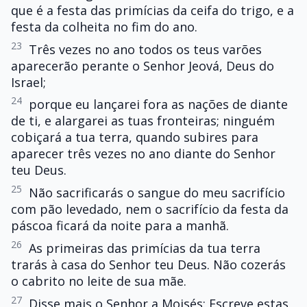
que é a festa das primícias da ceifa do trigo, e a
festa da colheita no fim do ano.
23
Três vezes no ano todos os teus varões
aparecerão perante o Senhor Jeová, Deus do
Israel;
24
porque eu lançarei fora as nações de diante
de ti, e alargarei as tuas fronteiras; ninguém
cobiçará a tua terra, quando subires para
aparecer três vezes no ano diante do Senhor
teu Deus.
25
Não sacrificarás o sangue do meu sacrifício
com pão levedado, nem o sacrifício da festa da
páscoa ficará da noite para a manhã.
26
As primeiras das primícias da tua terra
trarás à casa do Senhor teu Deus. Não cozerás
o cabrito no leite de sua mãe.
27
Disse mais o Senhor a Moisés: Escreve estas