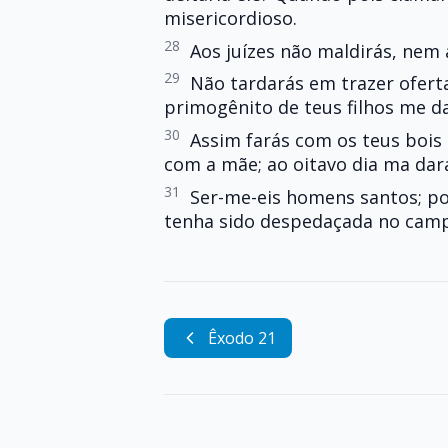
misericordioso.
28
Aos juízes não maldirás, nem
29
Não tardarás em trazer oferta
primogênito de teus filhos me da
30
Assim farás com os teus bois e
com a mãe; ao oitavo dia ma dar
31
Ser-me-eis homens santos; po
tenha sido despedaçada no campo
Êxodo 21