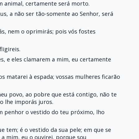
m animal, certamente será morto.
eus, a não ser tão-somente ao Senhor, será
s, nem o oprimirás; pois vós fostes
igireis.
es, e eles clamarem a mim, eu certamente
vos matarei à espada; vossas mulheres ficarão
eu povo, ao pobre que está contigo, não te
o lhe imporás juros.
 penhor o vestido do teu próximo, lho
e tem; é o vestido da sua pele; em que se
 a mim, eu o ouvirei, porque sou