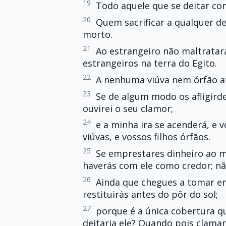
19
Todo aquele que se deitar co
20
Quem sacrificar a qualquer d
morto.
21
Ao estrangeiro não maltratará
estrangeiros na terra do Egito.
22
A nenhuma viúva nem órfão afl
23
Se de algum modo os afligird
ouvirei o seu clamor;
24
e a minha ira se acenderá, e 
viúvas, e vossos filhos órfãos.
25
Se emprestares dinheiro ao m
haverás com ele como credor; nã
26
Ainda que chegues a tomar em
restituirás antes do pôr do sol;
27
porque é a única cobertura qu
deitaria ele? Quando pois clamar