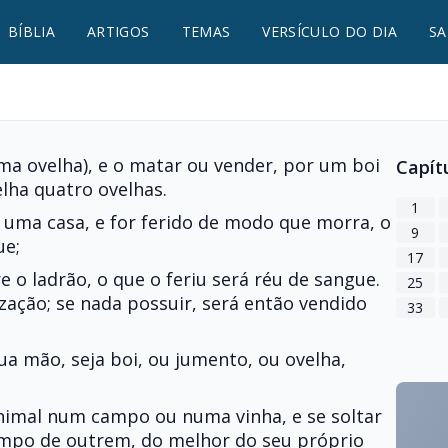
BÍBLIA
ARTIGOS
TEMAS
VERSÍCULO DO DIA
SA
ma ovelha), e o matar ou vender, por um boi
Capít
lha quatro ovelhas.
1
r uma casa, e for ferido de modo que morra, o
9
ue;
17
e o ladrão, o que o feriu será réu de sangue.
25
zação; se nada possuir, será então vendido
33
sua mão, seja boi, ou jumento, ou ovelha,
animal num campo ou numa vinha, e se soltar
ampo de outrem, do melhor do seu próprio