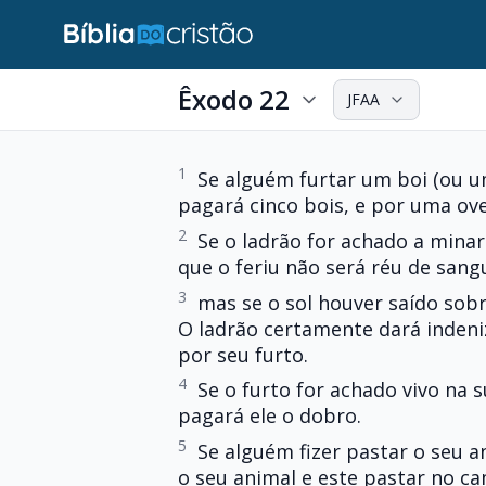
Êxodo 22
JFAA
1
Se alguém furtar um boi (ou u
pagará cinco bois, e por uma ove
2
Se o ladrão for achado a mina
que o feriu não será réu de sang
3
mas se o sol houver saído sobr
O ladrão certamente dará indeni
por seu furto.
4
Se o furto for achado vivo na 
pagará ele o dobro.
5
Se alguém fizer pastar o seu 
o seu animal e este pastar no c