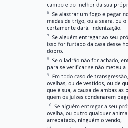
campo e do melhor da sua própria
6
Se alastrar um fogo e pegar n
medas de trigo, ou a seara, ou 
certamente dará, indenização.
7
Se alguém entregar ao seu pró
isso for furtado da casa desse h
dobro.
8
Se o ladrão não for achado, en
para se verificar se não meteu 
9
Em todo caso de transgressão, 
ovelhas, ou de vestidos, ou de q
que é sua, a causa de ambas as p
quem os juízes condenarem paga
10
Se alguém entregar a seu pró
ovelha, ou outro qualquer animal,
arrebatado, ninguém o vendo,
11