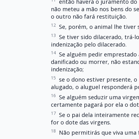
então haverá o juramento do 
não meteu a mão nos bens do seu
o outro não fará restituição.
12
Se, porém, o animal lhe tiver 
13
Se tiver sido dilacerado, trá
indenização pelo dilacerado.
14
Se alguém pedir emprestado a
danificado ou morrer, não estan
indenização;
15
se o dono estiver presente, o 
alugado, o aluguel responderá p
16
Se alguém seduzir uma virgem
certamente pagará por ela o dot
17
Se o pai dela inteiramente re
for o dote das virgens.
18
Não permitirás que viva uma f