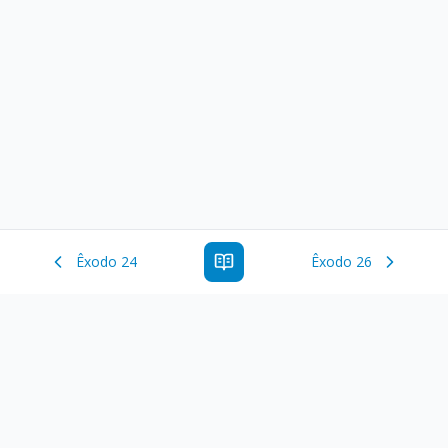
Êxodo 24
Êxodo 26
Estude a Palavra de Deus online com todos os livros e