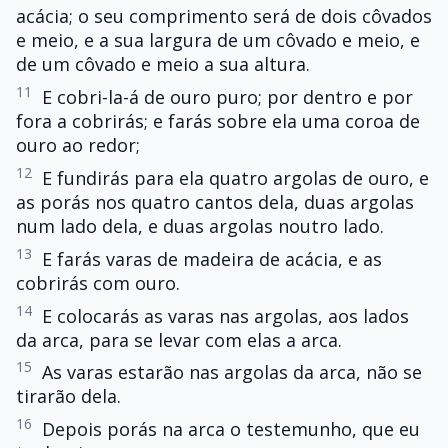
acácia; o seu comprimento será de dois côvados
e meio, e a sua largura de um côvado e meio, e
de um côvado e meio a sua altura.
11
E cobri-la-á de ouro puro; por dentro e por
fora a cobrirás; e farás sobre ela uma coroa de
ouro ao redor;
12
E fundirás para ela quatro argolas de ouro, e
as porás nos quatro cantos dela, duas argolas
num lado dela, e duas argolas noutro lado.
13
E farás varas de madeira de acácia, e as
cobrirás com ouro.
14
E colocarás as varas nas argolas, aos lados
da arca, para se levar com elas a arca.
15
As varas estarão nas argolas da arca, não se
tirarão dela.
16
Depois porás na arca o testemunho, que eu