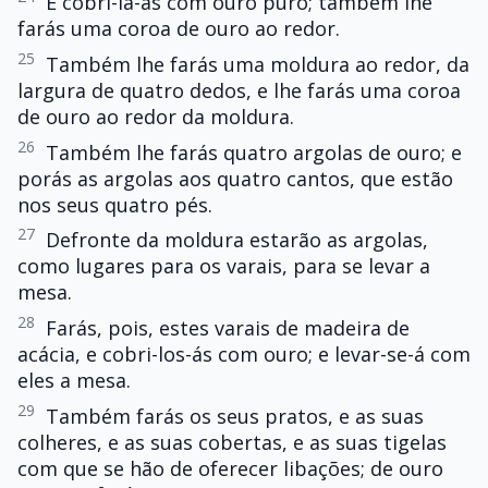
E cobri-la-ás com ouro puro; também lhe
farás uma coroa de ouro ao redor.
25
Também lhe farás uma moldura ao redor, da
largura de quatro dedos, e lhe farás uma coroa
de ouro ao redor da moldura.
26
Também lhe farás quatro argolas de ouro; e
porás as argolas aos quatro cantos, que estão
nos seus quatro pés.
27
Defronte da moldura estarão as argolas,
como lugares para os varais, para se levar a
mesa.
28
Farás, pois, estes varais de madeira de
acácia, e cobri-los-ás com ouro; e levar-se-á com
eles a mesa.
29
Também farás os seus pratos, e as suas
colheres, e as suas cobertas, e as suas tigelas
com que se hão de oferecer libações; de ouro