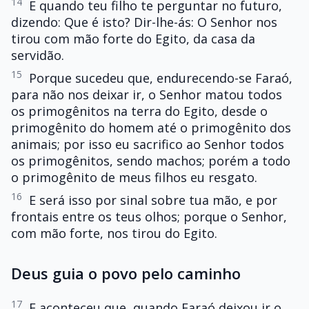
14
E quando teu filho te perguntar no futuro,
dizendo: Que é isto? Dir-lhe-ás: O Senhor nos
tirou com mão forte do Egito, da casa da
servidão.
15
Porque sucedeu que, endurecendo-se Faraó,
para não nos deixar ir, o Senhor matou todos
os primogênitos na terra do Egito, desde o
primogênito do homem até o primogênito dos
animais; por isso eu sacrifico ao Senhor todos
os primogênitos, sendo machos; porém a todo
o primogênito de meus filhos eu resgato.
16
E será isso por sinal sobre tua mão, e por
frontais entre os teus olhos; porque o Senhor,
com mão forte, nos tirou do Egito.
Deus guia o povo pelo caminho
17
E aconteceu que, quando Faraó deixou ir o