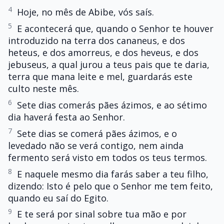
4
Hoje, no mês de Abibe, vós saís.
5
E acontecerá que, quando o Senhor te houver
introduzido na terra dos cananeus, e dos
heteus, e dos amorreus, e dos heveus, e dos
jebuseus, a qual jurou a teus pais que te daria,
terra que mana leite e mel, guardarás este
culto neste mês.
6
Sete dias comerás pães ázimos, e ao sétimo
dia haverá festa ao Senhor.
7
Sete dias se comerá pães ázimos, e o
levedado não se verá contigo, nem ainda
fermento será visto em todos os teus termos.
8
E naquele mesmo dia farás saber a teu filho,
dizendo: Isto é pelo que o Senhor me tem feito,
quando eu saí do Egito.
9
E te será por sinal sobre tua mão e por