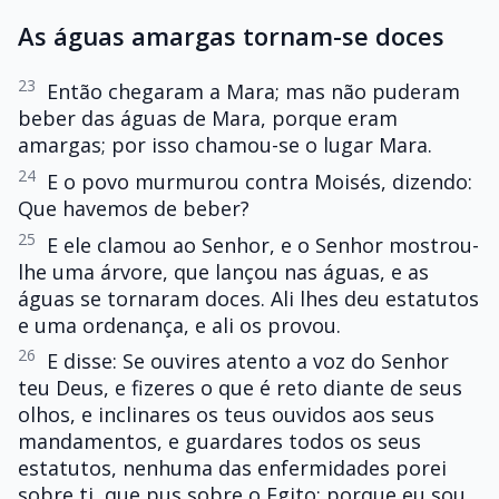
As águas amargas tornam-se doces
23
Então chegaram a Mara; mas não puderam
beber das águas de Mara, porque eram
amargas; por isso chamou-se o lugar Mara.
24
E o povo murmurou contra Moisés, dizendo:
Que havemos de beber?
25
E ele clamou ao Senhor, e o Senhor mostrou-
lhe uma árvore, que lançou nas águas, e as
águas se tornaram doces. Ali lhes deu estatutos
e uma ordenança, e ali os provou.
26
E disse: Se ouvires atento a voz do Senhor
teu Deus, e fizeres o que é reto diante de seus
olhos, e inclinares os teus ouvidos aos seus
mandamentos, e guardares todos os seus
estatutos, nenhuma das enfermidades porei
sobre ti, que pus sobre o Egito; porque eu sou