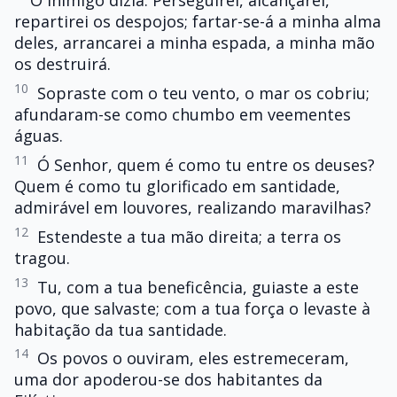
O inimigo dizia: Perseguirei, alcançarei,
repartirei os despojos; fartar-se-á a minha alma
deles, arrancarei a minha espada, a minha mão
os destruirá.
10
Sopraste com o teu vento, o mar os cobriu;
afundaram-se como chumbo em veementes
águas.
11
Ó Senhor, quem é como tu entre os deuses?
Quem é como tu glorificado em santidade,
admirável em louvores, realizando maravilhas?
12
Estendeste a tua mão direita; a terra os
tragou.
13
Tu, com a tua beneficência, guiaste a este
povo, que salvaste; com a tua força o levaste à
habitação da tua santidade.
14
Os povos o ouviram, eles estremeceram,
uma dor apoderou-se dos habitantes da