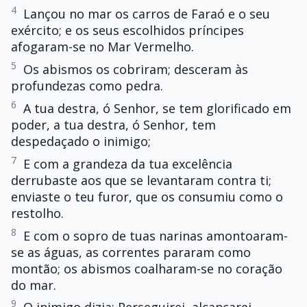
4
Lançou no mar os carros de Faraó e o seu
exército; e os seus escolhidos príncipes
afogaram-se no Mar Vermelho.
5
Os abismos os cobriram; desceram às
profundezas como pedra.
6
A tua destra, ó Senhor, se tem glorificado em
poder, a tua destra, ó Senhor, tem
despedaçado o inimigo;
7
E com a grandeza da tua excelência
derrubaste aos que se levantaram contra ti;
enviaste o teu furor, que os consumiu como o
restolho.
8
E com o sopro de tuas narinas amontoaram-
se as águas, as correntes pararam como
montão; os abismos coalharam-se no coração
do mar.
9