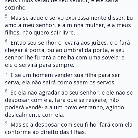
seus filhos serão de seu senhor, e ele sairá
sozinho.
5
Mas se aquele servo expressamente disser: Eu
amo a meu senhor, e a minha mulher, e a meus
filhos; não quero sair livre,
6
Então seu senhor o levará aos juízes, e o fará
chegar à porta, ou ao umbral da porta, e seu
senhor lhe furará a orelha com uma sovela; e
ele o servirá para sempre.
7
E se um homem vender sua filha para ser
serva, ela não sairá como saem os servos.
8
Se ela não agradar ao seu senhor, e ele não se
desposar com ela, fará que se resgate; não
poderá vendê-la a um povo estranho, agindo
deslealmente com ela.
9
Mas se a desposar com seu filho, fará com ela
conforme ao direito das filhas.