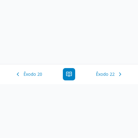
Êxodo 20
Êxodo 22
Estude a Palavra de Deus online com todos os livros e
ferramentoas que auxiliarão no seu estudo da Palavra de