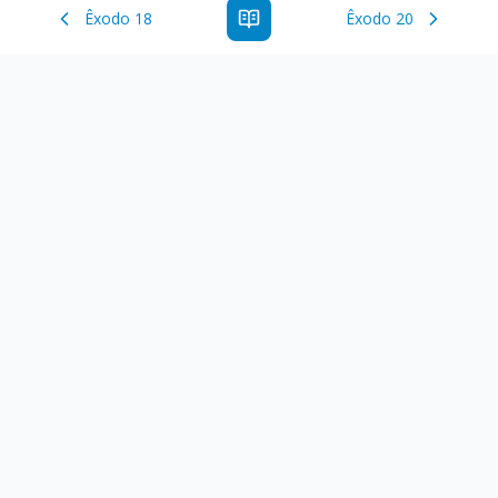
Êxodo 18
Êxodo 20
Estude a Palavra de Deus online com todos os livros e
ferramentoas que auxiliarão no seu estudo da Palavra de
Deus.
Links Rápidos
Antigo Testamento
Novo Testamento
Versículo do Dia
Salmo do Dia
Recursos