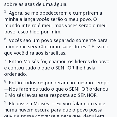
sobre as asas de uma águia.
5
Agora, se me obedecerem e cumprirem a
minha aliança vocês serão o meu povo. O
mundo inteiro é meu, mas vocês serão o meu
povo, escolhido por mim.
6
Vocês são um povo separado somente para
mim e me servirão como sacerdotes. ” É isso o
que você dirá aos israelitas.
7
Então Moisés foi, chamou os líderes do povo
e contou tudo o que o SENHOR lhe havia
ordenado.
8
Então todos responderam ao mesmo tempo:
—Nós faremos tudo o que o SENHOR ordenou.
E Moisés levou essa resposta ao SENHOR.
9
Ele disse a Moisés: —Eu vou falar com você
numa nuvem escura para que o povo possa
ouvir a nossa conversa e para que, daqui em