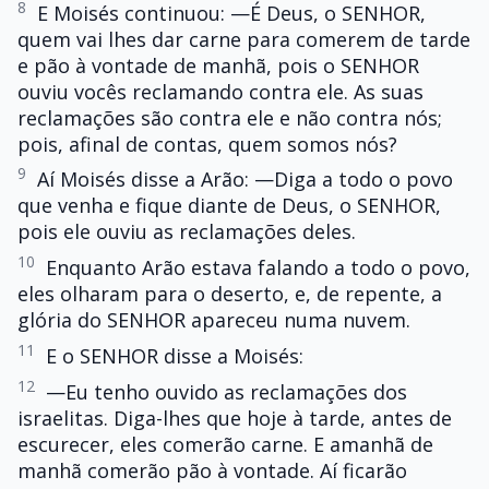
8
E Moisés continuou: —É Deus, o SENHOR,
quem vai lhes dar carne para comerem de tarde
e pão à vontade de manhã, pois o SENHOR
ouviu vocês reclamando contra ele. As suas
reclamações são contra ele e não contra nós;
pois, afinal de contas, quem somos nós?
9
Aí Moisés disse a Arão: —Diga a todo o povo
que venha e fique diante de Deus, o SENHOR,
pois ele ouviu as reclamações deles.
10
Enquanto Arão estava falando a todo o povo,
eles olharam para o deserto, e, de repente, a
glória do SENHOR apareceu numa nuvem.
11
E o SENHOR disse a Moisés:
12
—Eu tenho ouvido as reclamações dos
israelitas. Diga-lhes que hoje à tarde, antes de
escurecer, eles comerão carne. E amanhã de
manhã comerão pão à vontade. Aí ficarão