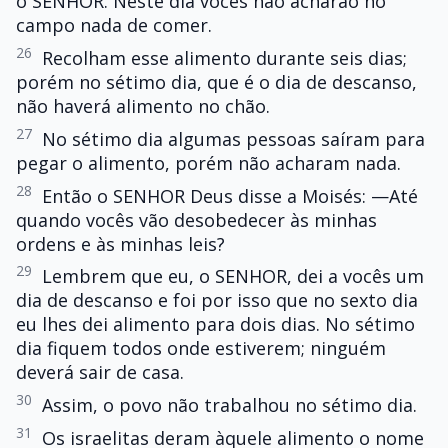
o SENHOR. Neste dia vocês não acharão no
campo nada de comer.
26
Recolham esse alimento durante seis dias;
porém no sétimo dia, que é o dia de descanso,
não haverá alimento no chão.
27
No sétimo dia algumas pessoas saíram para
pegar o alimento, porém não acharam nada.
28
Então o SENHOR Deus disse a Moisés: —Até
quando vocês vão desobedecer às minhas
ordens e às minhas leis?
29
Lembrem que eu, o SENHOR, dei a vocês um
dia de descanso e foi por isso que no sexto dia
eu lhes dei alimento para dois dias. No sétimo
dia fiquem todos onde estiverem; ninguém
deverá sair de casa.
30
Assim, o povo não trabalhou no sétimo dia.
31
Os israelitas deram àquele alimento o nome