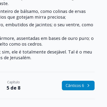
aste.
nteiro de bálsamo, como colinas de ervas
írios que gotejam mirra preciosa;
ro, embutidos de jacintos; o seu ventre, como
ármore, assentadas em bases de ouro puro; o
elto como os cedros.
 sim, ele é totalmente desejável. Tal é o meu
as de Jerusalém.
Capítulo
Cânticos 6
5 de 8