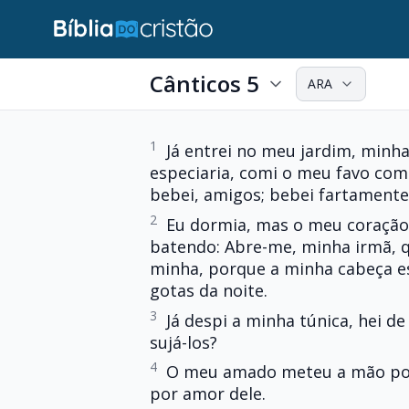
Cânticos 5
ARA
1
Já entrei no meu jardim, minha
especiaria, comi o meu favo com
bebei, amigos; bebei fartamente
2
Eu dormia, mas o meu coração 
batendo: Abre-me, minha irmã, 
minha, porque a minha cabeça es
gotas da noite.
3
Já despi a minha túnica, hei de 
sujá-los?
4
O meu amado meteu a mão por
por amor dele.