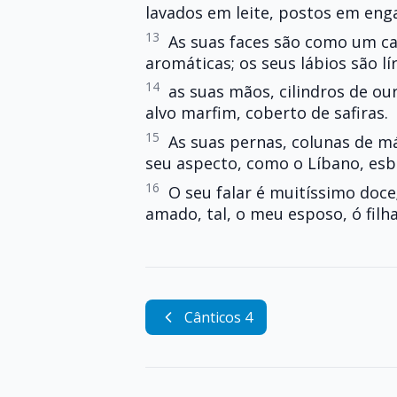
lavados em leite, postos em eng
13
As suas faces são como um ca
aromáticas; os seus lábios são l
14
as suas mãos, cilindros de ou
alvo marfim, coberto de safiras.
15
As suas pernas, colunas de m
seu aspecto, como o Líbano, esb
16
O seu falar é muitíssimo doce;
amado, tal, o meu esposo, ó filh
Cânticos 4