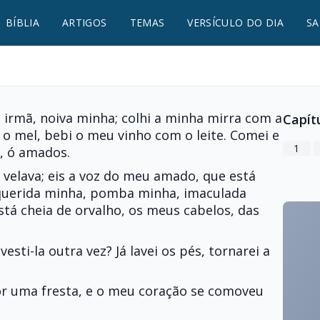
BÍBLIA
ARTIGOS
TEMAS
VERSÍCULO DO DIA
SA
 irmã, noiva minha; colhi a minha mirra com a
Capít
 o mel, bebi o meu vinho com o leite. Comei e
1
, ó amados.
velava; eis a voz do meu amado, que está
querida minha, pomba minha, imaculada
tá cheia de orvalho, os meus cabelos, das
vesti-la outra vez? Já lavei os pés, tornarei a
 uma fresta, e o meu coração se comoveu