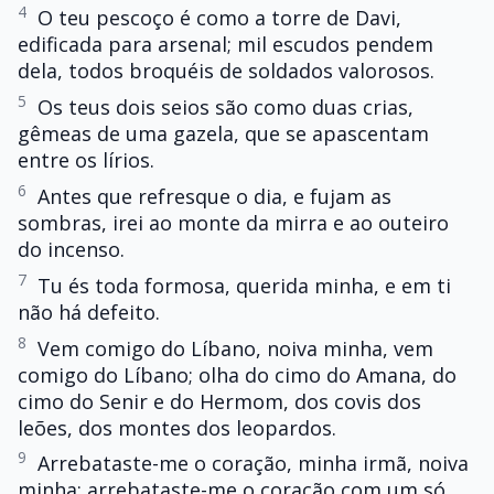
4
O teu pescoço é como a torre de Davi,
edificada para arsenal; mil escudos pendem
dela, todos broquéis de soldados valorosos.
5
Os teus dois seios são como duas crias,
gêmeas de uma gazela, que se apascentam
entre os lírios.
6
Antes que refresque o dia, e fujam as
sombras, irei ao monte da mirra e ao outeiro
do incenso.
7
Tu és toda formosa, querida minha, e em ti
não há defeito.
8
Vem comigo do Líbano, noiva minha, vem
comigo do Líbano; olha do cimo do Amana, do
cimo do Senir e do Hermom, dos covis dos
leões, dos montes dos leopardos.
9
Arrebataste-me o coração, minha irmã, noiva
minha; arrebataste-me o coração com um só