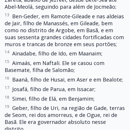
Abel-Meolá, seguindo para além de Jocmeão;
13
Ben-Geder, em Ramote-Gileade e nas aldeias
de Jair, filho de Manassés, em Gileade, bem
como no distrito de Argobe, em Basã, e em
suas sessenta grandes cidades fortificadas com
muros e trancas de bronze em seus portões;
14
Ainadabe, filho de Ido, em Maanaim;
15
Aimaás, em Naftali. Ele se casou com
Basemate, filha de Salomão;
16
Baaná, filho de Husai, em Aser e em Bealote;
17
Josafá, filho de Parua, em Issacar;
18
Simei, filho de Elá, em Benjamim;
19
Geber, filho de Uri, na região de Gade, terras
de Seom, rei dos amorreus, e de Ogue, rei de
Basã. Ele era governador absoluto nesse
distrito.