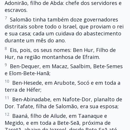
Adonirão, filho de Abda: chefe dos servidores e
escravos.
7
Salomão tinha também doze governadores
distritais sobre todo o Israel, que proviam o rei
e sua casa; cada um cuidava do abastecimento
durante um mês do ano.
8
Eis, pois, os seus nomes: Ben Hur, Filho de
Hur, na região montanhosa de Efraim.
9
Ben-Dequer, em Macaz, Saalbim, Bete-Semes
e Elom-Bete-Hanã;
10
Ben-Hesede, em Arubote, Socó e em toda a
terra de Héfer;
11
Ben-Abinadabe, em Nafote-Dor, planalto de
Dor. Tafate, filha de Salomão, era sua esposa;
12
Baaná, filho de Ailude, em Taanaque e
Megido, e em toda a Bete-Seã, próxima de
Zaretã, abaixo de Jezreel, desde Bete-Seã até