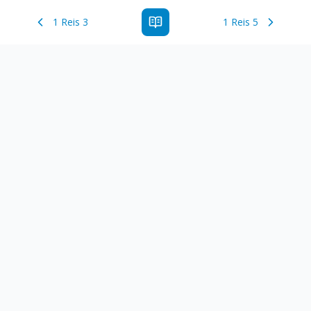
1 Reis 3
1 Reis 5
Estude a Palavra de Deus online com todos os livros e
ferramentoas que auxiliarão no seu estudo da Palavra de
Deus.
Links Rápidos
Antigo Testamento
Novo Testamento
Versículo do Dia
Salmo do Dia