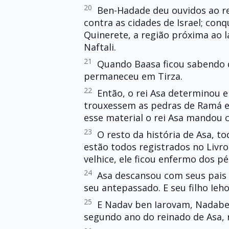
20
Ben-Hadade deu ouvidos ao rei
contra as cidades de Israel; con
Quinerete, a região próxima ao la
Naftali.
21
Quando Baasa ficou sabendo 
permaneceu em Tirza.
22
Então, o rei Asa determinou 
trouxessem as pedras de Ramá e
esse material o rei Asa mandou 
23
O resto da história de Asa, to
estão todos registrados no Livro
velhice, ele ficou enfermo dos pé
24
Asa descansou com seus pais e
seu antepassado. E seu filho Ieho
25
E Nadav ben Iarovam, Nadabe, 
segundo ano do reinado de Asa, r