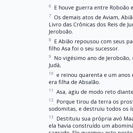
6
E houve guerra entre Roboão e
7
Os demais atos de Aviam, Abião
Livro das Crônicas dos Reis de 
Jeroboão.
8
E Abião repousou com seus pais
filho Asa foi o seu sucessor.
9
No vigésimo ano de Jeroboão, r
Judá,
10
e reinou quarenta e um anos 
era filha de Absalão.
11
Asa, agiu de modo reto diant
12
Porque tirou da terra os pros
sodomitas, e destruiu todos os í
13
Destituiu sua própria avó Ma
ela havia construído um abomináv
sagrado. Ele queimou este poste