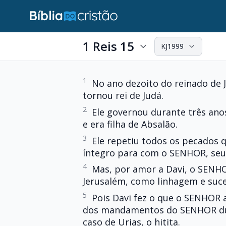
1 Reis 15
KJ1999
1
No ano dezoito do reinado de J
tornou rei de Judá.
2
Ele governou durante três an
e era filha de Absalão.
3
Ele repetiu todos os pecados q
íntegro para com o SENHOR, seu
4
Mas, por amor a Davi, o SENH
Jerusalém, como linhagem e suce
5
Pois Davi fez o que o SENHOR
dos mandamentos do SENHOR dura
caso de Urias, o hitita.