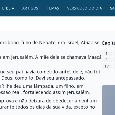
BÍBLIA
ARTIGOS
TEMAS
VERSÍCULO DO DIA
SA
eroboão, filho de Nebate, em Israel, Abião se
Capít
1
os em Jerusalém. A mãe dele se chamava Maacá
9
17
ue seu pai havia cometido antes dele; não foi
 Deus, como foi Davi seu antepassado.
OR lhe deu uma lâmpada, um filho, em
ssão real, fortalecendo assim Jerusalém.
 aprova e não deixara de obedecer a nenhum
nte todos os dias da sua vida, exceto no