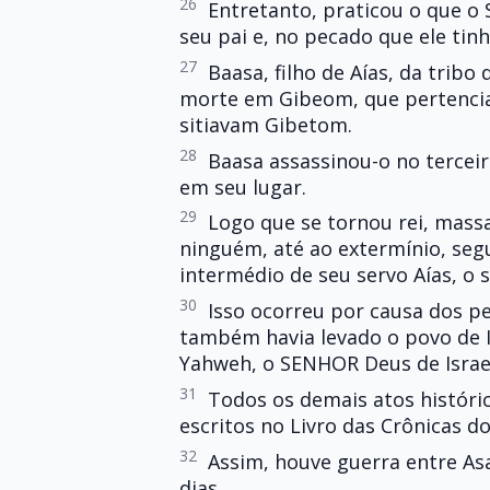
26
Entretanto, praticou o que o
seu pai e, no pecado que ele tinh
27
Baasa, filho de Aías, da tribo 
morte em Gibeom, que pertencia a
sitiavam Gibetom.
28
Baasa assassinou-o no terceir
em seu lugar.
29
Logo que se tornou rei, mass
ninguém, até ao extermínio, seg
intermédio de seu servo Aías, o s
30
Isso ocorreu por causa dos p
também havia levado o povo de I
Yahweh, o SENHOR Deus de Israe
31
Todos os demais atos históri
escritos no Livro das Crônicas dos
32
Assim, houve guerra entre Asa
dias.