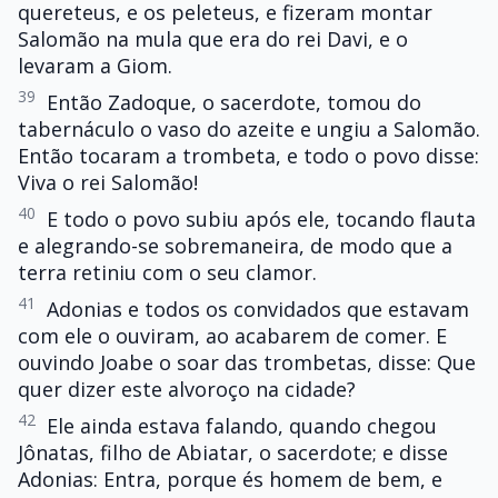
quereteus, e os peleteus, e fizeram montar
Salomão na mula que era do rei Davi, e o
levaram a Giom.
39
Então Zadoque, o sacerdote, tomou do
tabernáculo o vaso do azeite e ungiu a Salomão.
Então tocaram a trombeta, e todo o povo disse:
Viva o rei Salomão!
40
E todo o povo subiu após ele, tocando flauta
e alegrando-se sobremaneira, de modo que a
terra retiniu com o seu clamor.
41
Adonias e todos os convidados que estavam
com ele o ouviram, ao acabarem de comer. E
ouvindo Joabe o soar das trombetas, disse: Que
quer dizer este alvoroço na cidade?
42
Ele ainda estava falando, quando chegou
Jônatas, filho de Abiatar, o sacerdote; e disse
Adonias: Entra, porque és homem de bem, e