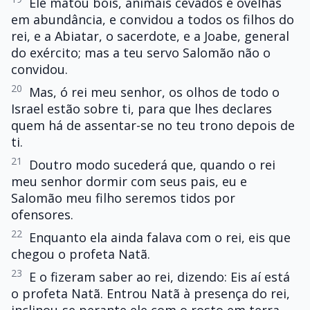
Ele matou bois, animais cevados e ovelhas
em abundância, e convidou a todos os filhos do
rei, e a Abiatar, o sacerdote, e a Joabe, general
do exército; mas a teu servo Salomão não o
convidou.
20
Mas, ó rei meu senhor, os olhos de todo o
Israel estão sobre ti, para que lhes declares
quem há de assentar-se no teu trono depois de
ti.
21
Doutro modo sucederá que, quando o rei
meu senhor dormir com seus pais, eu e
Salomão meu filho seremos tidos por
ofensores.
22
Enquanto ela ainda falava com o rei, eis que
chegou o profeta Natã.
23
E o fizeram saber ao rei, dizendo: Eis aí está
o profeta Natã. Entrou Natã à presença do rei,
inclinou-se perante ele com o rosto em terra,