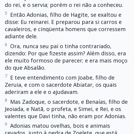
do rei, e o servia; porém o rei não a conheceu.
5
Então Adonias, filho de Hagite, se exaltou e
disse: Eu reinarei. E preparou para si carros e
cavaleiros, e cinqüenta homens que corressem
adiante dele.
6
Ora, nunca seu pai o tinha contrariado,
dizendo: Por que fizeste assim? Além disso, era
ele muito formoso de parecer; e era mais moço
do que Absalão.
7
E teve entendimento com Joabe, filho de
Zeruia, e com o sacerdote Abiatar, os quais
aderiram a ele e o ajudavam.
8
Mas Zadoque, o sacerdote, e Benaías, filho de
Jeoiada, e Natã, o profeta, e Simei, e Rei, e os
valentes que Davi tinha, não eram por Adonias.
9
Adonias matou ovelhas, bois e animais
cevados, junto à pedra de Zoelete, que está