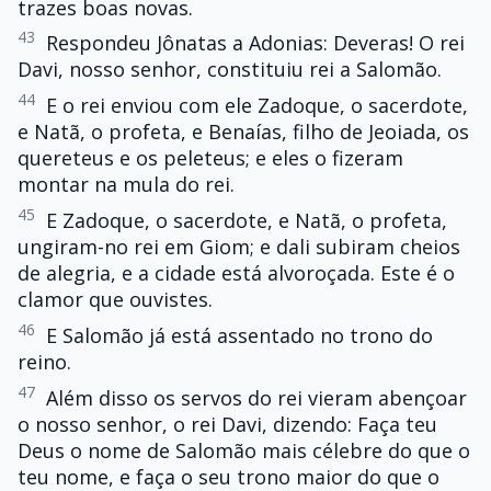
trazes boas novas.
43
Respondeu Jônatas a Adonias: Deveras! O rei
Davi, nosso senhor, constituiu rei a Salomão.
44
E o rei enviou com ele Zadoque, o sacerdote,
e Natã, o profeta, e Benaías, filho de Jeoiada, os
quereteus e os peleteus; e eles o fizeram
montar na mula do rei.
45
E Zadoque, o sacerdote, e Natã, o profeta,
ungiram-no rei em Giom; e dali subiram cheios
de alegria, e a cidade está alvoroçada. Este é o
clamor que ouvistes.
46
E Salomão já está assentado no trono do
reino.
47
Além disso os servos do rei vieram abençoar
o nosso senhor, o rei Davi, dizendo: Faça teu
Deus o nome de Salomão mais célebre do que o
teu nome, e faça o seu trono maior do que o