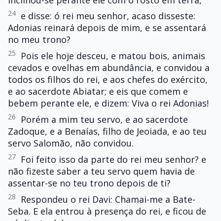
24
e disse: ó rei meu senhor, acaso disseste:
Adonias reinará depois de mim, e se assentará
no meu trono?
25
Pois ele hoje desceu, e matou bois, animais
cevados e ovelhas em abundância, e convidou a
todos os filhos do rei, e aos chefes do exército,
e ao sacerdote Abiatar; e eis que comem e
bebem perante ele, e dizem: Viva o rei Adonias!
26
Porém a mim teu servo, e ao sacerdote
Zadoque, e a Benaías, filho de Jeoiada, e ao teu
servo Salomão, não convidou.
27
Foi feito isso da parte do rei meu senhor? e
não fizeste saber a teu servo quem havia de
assentar-se no teu trono depois de ti?
28
Respondeu o rei Davi: Chamai-me a Bate-
Seba. E ela entrou à presença do rei, e ficou de