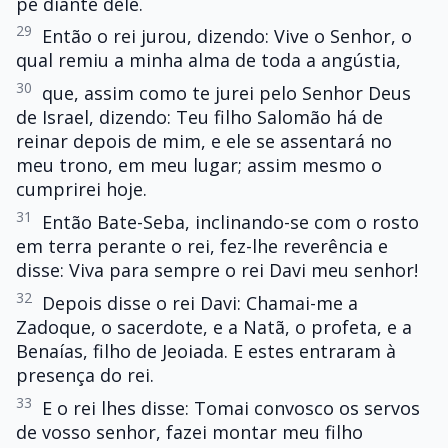
pé diante dele.
29
Então o rei jurou, dizendo: Vive o Senhor, o
qual remiu a minha alma de toda a angústia,
30
que, assim como te jurei pelo Senhor Deus
de Israel, dizendo: Teu filho Salomão há de
reinar depois de mim, e ele se assentará no
meu trono, em meu lugar; assim mesmo o
cumprirei hoje.
31
Então Bate-Seba, inclinando-se com o rosto
em terra perante o rei, fez-lhe reverência e
disse: Viva para sempre o rei Davi meu senhor!
32
Depois disse o rei Davi: Chamai-me a
Zadoque, o sacerdote, e a Natã, o profeta, e a
Benaías, filho de Jeoiada. E estes entraram à
presença do rei.
33
E o rei lhes disse: Tomai convosco os servos
de vosso senhor, fazei montar meu filho