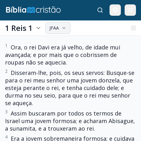
1 Reis 1
JFAA
1
Ora, o rei Davi era já velho, de idade mui
avançada; e por mais que o cobrissem de
roupas não se aquecia.
2
Disseram-lhe, pois, os seus servos: Busque-se
para o rei meu senhor uma jovem donzela, que
esteja perante o rei, e tenha cuidado dele; e
durma no seu seio, para que o rei meu senhor
se aqueça.
3
Assim buscaram por todos os termos de
Israel uma jovem formosa; e acharam Abisague,
a sunamita, e a trouxeram ao rei.
4
Era a jovem sobremaneira formosa; e cuidava