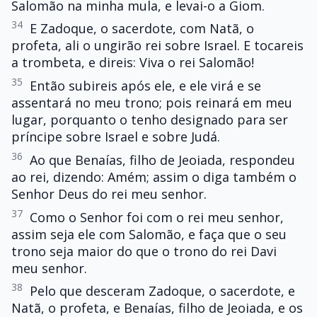
Salomão na minha mula, e levai-o a Giom.
34
E Zadoque, o sacerdote, com Natã, o
profeta, ali o ungirão rei sobre Israel. E tocareis
a trombeta, e direis: Viva o rei Salomão!
35
Então subireis após ele, e ele virá e se
assentará no meu trono; pois reinará em meu
lugar, porquanto o tenho designado para ser
príncipe sobre Israel e sobre Judá.
36
Ao que Benaías, filho de Jeoiada, respondeu
ao rei, dizendo: Amém; assim o diga também o
Senhor Deus do rei meu senhor.
37
Como o Senhor foi com o rei meu senhor,
assim seja ele com Salomão, e faça que o seu
trono seja maior do que o trono do rei Davi
meu senhor.
38
Pelo que desceram Zadoque, o sacerdote, e
Natã, o profeta, e Benaías, filho de Jeoiada, e os