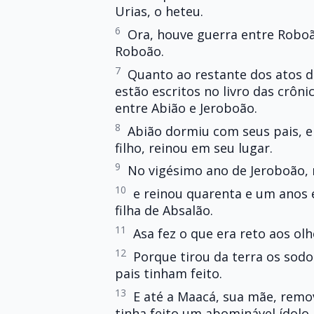
Urias, o heteu.
6
Ora, houve guerra entre Roboã
Roboão.
7
Quanto ao restante dos atos d
estão escritos no livro das crôn
entre Abião e Jeroboão.
8
Abião dormiu com seus pais, e 
filho, reinou em seu lugar.
9
No vigésimo ano de Jeroboão, r
10
e reinou quarenta e um anos
filha de Absalão.
11
Asa fez o que era reto aos ol
12
Porque tirou da terra os sod
pais tinham feito.
13
E até a Maacá, sua mãe, remo
tinha feito um abominável ídolo p