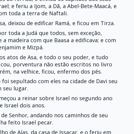
ael; e feriu a Ijom, a Dã, a Abel-Bete-Maacá, e
om toda a terra de Naftali.
a, deixou de edificar Ramá, e ficou em Tirza.
por toda a Judá que todos, sem exceção,
 a madeira com que Baasa a edificava; e com
Benjamim e Mizpá.
s atos de Asa, e todo o seu poder, e tudo
icou, porventura não estão escritos no livro
rém, na velhice, ficou, enfermo dos pés.
 foi sepultado com eles na cidade de Davi seu
m seu lugar.
omeçou a reinar sobre Israel no segundo ano
e Israel dois anos.
s de Senhor, andando nos caminhos de seu
a feito Israel pecar.
lho de Aías, da casa de Issacar, e o feriu em