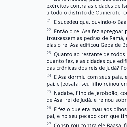
exércitos contra as cidades de Isr
a todo o distrito de Quinerote, c
21
E sucedeu que, ouvindo-o Baas
22
Então o rei Asa fez apregoar 
trouxessem as pedras de Ramá, e
elas o rei Asa edificou Geba de 
23
Quanto ao restante de todos o
quanto fez, e as cidades que edif
das crônicas dos reis de Judá? Po
24
E Asa dormiu com seus pais, e
pai; e Jeosafá, seu filho reinou e
25
Nadabe, filho de Jeroboão, c
de Asa, rei de Judá, e reinou sobr
26
E fez o que era mau aos olho
pai, e no seu pecado com que tinh
27
Conspirou contra ele Baasa, fi