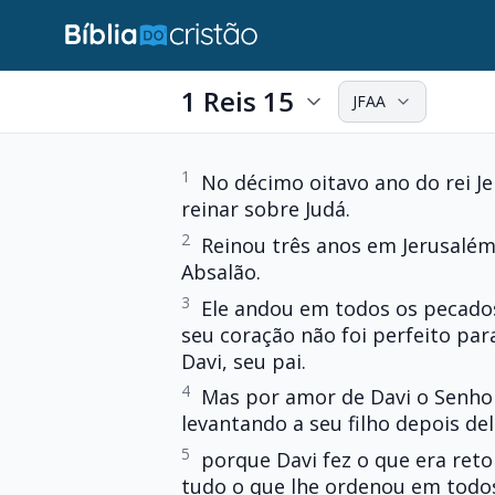
1 Reis 15
JFAA
1
No décimo oitavo ano do rei J
reinar sobre Judá.
2
Reinou três anos em Jerusalém
Absalão.
3
Ele andou em todos os pecados
seu coração não foi perfeito pa
Davi, seu pai.
4
Mas por amor de Davi o Senho
levantando a seu filho depois de
5
porque Davi fez o que era reto
tudo o que lhe ordenou em todos 