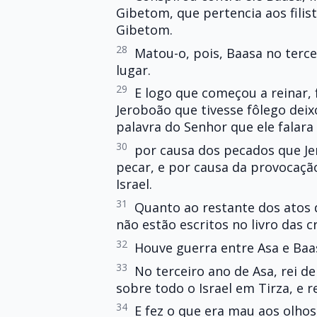
Gibetom, que pertencia aos filist
Gibetom.
28
Matou-o, pois, Baasa no terce
lugar.
29
E logo que começou a reinar, 
Jeroboão que tivesse fôlego dei
palavra do Senhor que ele falara 
30
por causa dos pecados que Je
pecar, e por causa da provocaçã
Israel.
31
Quanto ao restante dos atos 
não estão escritos no livro das cr
32
Houve guerra entre Asa e Baasa
33
No terceiro ano de Asa, rei de
sobre todo o Israel em Tirza, e r
34
E fez o que era mau aos olho