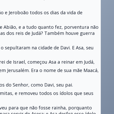
o e Jeroboão todos os dias da vida de
e Abião, e a tudo quanto fez, porventura não
icas dos reis de Judá? Também houve guerra
o sepultaram na cidade de Davi. E Asa, seu
ei de Israel, começou Asa a reinar em Judá,
 em Jerusalém. Era o nome de sua mãe Maacá,
hos do Senhor, como Davi, seu pai.
omitas, e removeu todos os ídolos que seus
veu para que não fosse rainha, porquanto
ara servir de Asera; e Asa desfez esse ídolo,