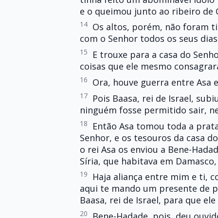
e o queimou junto ao ribeiro de
14
Os altos, porém, não foram ti
com o Senhor todos os seus dias
15
E trouxe para a casa do Senho
coisas que ele mesmo consagrara
16
Ora, houve guerra entre Asa e 
17
Pois Baasa, rei de Israel, sub
ninguém fosse permitido sair, ne
18
Então Asa tomou toda a prata
Senhor, e os tesouros da casa do
o rei Asa os enviou a Bene-Hadad
Síria, que habitava em Damasco,
19
Haja aliança entre mim e ti, 
aqui te mando um presente de pra
Baasa, rei de Israel, para que ele
20
Bene-Hadade, pois, deu ouvido