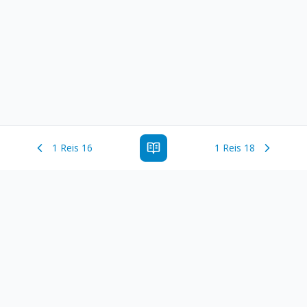
1 Reis 16
1 Reis 18
Estude a Palavra de Deus online com todos os livros e
ferramentoas que auxiliarão no seu estudo da Palavra de
Deus.