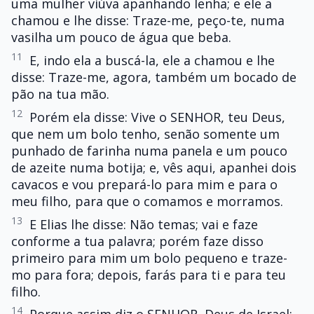
uma mulher viúva apanhando lenha; e ele a
chamou e lhe disse: Traze-me, peço-te, numa
vasilha um pouco de água que beba.
11
E, indo ela a buscá-la, ele a chamou e lhe
disse: Traze-me, agora, também um bocado de
pão na tua mão.
12
Porém ela disse: Vive o SENHOR, teu Deus,
que nem um bolo tenho, senão somente um
punhado de farinha numa panela e um pouco
de azeite numa botija; e, vês aqui, apanhei dois
cavacos e vou prepará-lo para mim e para o
meu filho, para que o comamos e morramos.
13
E Elias lhe disse: Não temas; vai e faze
conforme a tua palavra; porém faze disso
primeiro para mim um bolo pequeno e traze-
mo para fora; depois, farás para ti e para teu
filho.
14