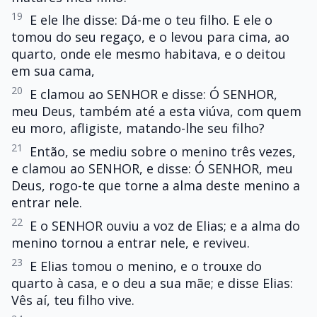
19
E ele lhe disse: Dá-me o teu filho. E ele o
tomou do seu regaço, e o levou para cima, ao
quarto, onde ele mesmo habitava, e o deitou
em sua cama,
20
E clamou ao SENHOR e disse: Ó SENHOR,
meu Deus, também até a esta viúva, com quem
eu moro, afligiste, matando-lhe seu filho?
21
Então, se mediu sobre o menino três vezes,
e clamou ao SENHOR, e disse: Ó SENHOR, meu
Deus, rogo-te que torne a alma deste menino a
entrar nele.
22
E o SENHOR ouviu a voz de Elias; e a alma do
menino tornou a entrar nele, e reviveu.
23
E Elias tomou o menino, e o trouxe do
quarto à casa, e o deu a sua mãe; e disse Elias:
Vês aí, teu filho vive.