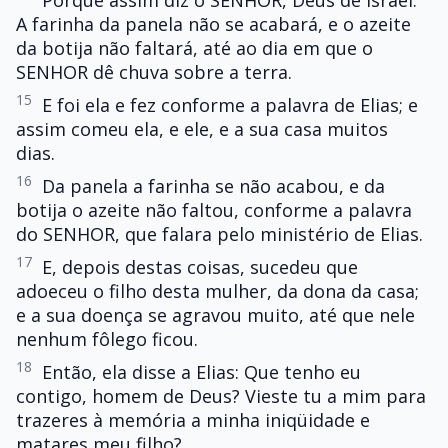
Porque assim diz o SENHOR, Deus de Israel:
A farinha da panela não se acabará, e o azeite
da botija não faltará, até ao dia em que o
SENHOR dê chuva sobre a terra.
15
E foi ela e fez conforme a palavra de Elias; e
assim comeu ela, e ele, e a sua casa muitos
dias.
16
Da panela a farinha se não acabou, e da
botija o azeite não faltou, conforme a palavra
do SENHOR, que falara pelo ministério de Elias.
17
E, depois destas coisas, sucedeu que
adoeceu o filho desta mulher, da dona da casa;
e a sua doença se agravou muito, até que nele
nenhum fôlego ficou.
18
Então, ela disse a Elias: Que tenho eu
contigo, homem de Deus? Vieste tu a mim para
trazeres à memória a minha iniqüidade e
matares meu filho?