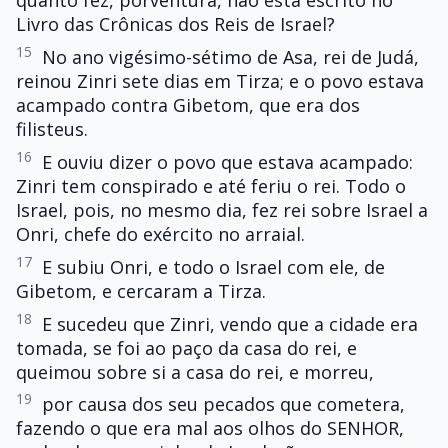
quanto fez, porventura, não está escrito no
Livro das Crônicas dos Reis de Israel?
15
No ano vigésimo-sétimo de Asa, rei de Judá,
reinou Zinri sete dias em Tirza; e o povo estava
acampado contra Gibetom, que era dos
filisteus.
16
E ouviu dizer o povo que estava acampado:
Zinri tem conspirado e até feriu o rei. Todo o
Israel, pois, no mesmo dia, fez rei sobre Israel a
Onri, chefe do exército no arraial.
17
E subiu Onri, e todo o Israel com ele, de
Gibetom, e cercaram a Tirza.
18
E sucedeu que Zinri, vendo que a cidade era
tomada, se foi ao paço da casa do rei, e
queimou sobre si a casa do rei, e morreu,
19
por causa dos seu pecados que cometera,
fazendo o que era mal aos olhos do SENHOR,