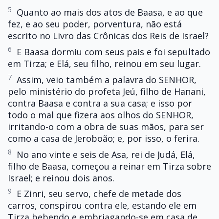
5
Quanto ao mais dos atos de Baasa, e ao que
fez, e ao seu poder, porventura, não está
escrito no Livro das Crônicas dos Reis de Israel?
6
E Baasa dormiu com seus pais e foi sepultado
em Tirza; e Elá, seu filho, reinou em seu lugar.
7
Assim, veio também a palavra do SENHOR,
pelo ministério do profeta Jeú, filho de Hanani,
contra Baasa e contra a sua casa; e isso por
todo o mal que fizera aos olhos do SENHOR,
irritando-o com a obra de suas mãos, para ser
como a casa de Jeroboão; e, por isso, o ferira.
8
No ano vinte e seis de Asa, rei de Judá, Elá,
filho de Baasa, começou a reinar em Tirza sobre
Israel; e reinou dois anos.
9
E Zinri, seu servo, chefe de metade dos
carros, conspirou contra ele, estando ele em
Tirza bebendo e embriagando-se em casa de