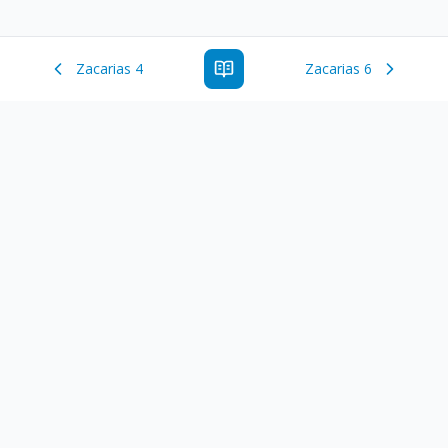
Zacarias 4
Zacarias 6
Estude a Palavra de Deus online com todos os livros e
ferramentoas que auxiliarão no seu estudo da Palavra de
Deus.
Links Rápidos
Antigo Testamento
Novo Testamento
Versículo do Dia