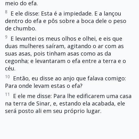
meio do efa.
8
E ele disse: Esta é a impiedade. E a lançou
dentro do efa e pôs sobre a boca dele o peso
de chumbo.
9
E levantei os meus olhos e olhei, e eis que
duas mulheres saíram, agitando o ar com as
suas asas, pois tinham asas como as da
cegonha; e levantaram o efa entre a terra e o
céu.
10
Então, eu disse ao anjo que falava comigo:
Para onde levam estas o efa?
11
E ele me disse: Para lhe edificarem uma casa
na terra de Sinar, e, estando ela acabada, ele
será posto ali em seu próprio lugar.