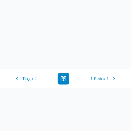
Tiago 4
1 Pedro 1
Estude a Palavra de Deus online com todos os livros e