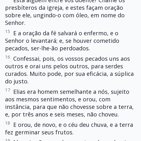
Está alguém entre vós doente? Chame os
presbíteros da igreja, e estes façam oração
sobre ele, ungindo-o com óleo, em nome do
Senhor.
15
E a oração da fé salvará o enfermo, e o
Senhor o levantará; e, se houver cometido
pecados, ser-lhe-ão perdoados.
16
Confessai, pois, os vossos pecados uns aos
outros e orai uns pelos outros, para serdes
curados. Muito pode, por sua eficácia, a súplica
do justo.
17
Elias era homem semelhante a nós, sujeito
aos mesmos sentimentos, e orou, com
instância, para que não chovesse sobre a terra,
e, por três anos e seis meses, não choveu.
18
E orou, de novo, e o céu deu chuva, e a terra
fez germinar seus frutos.
19