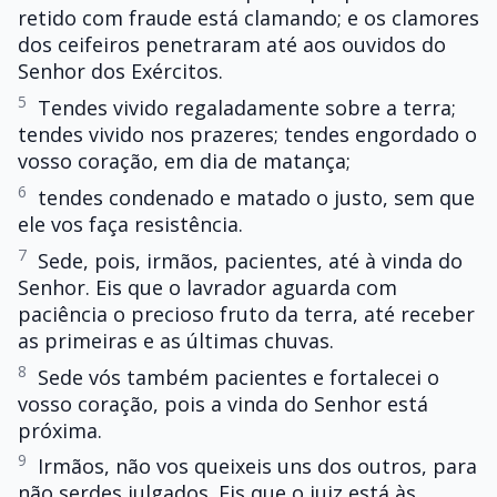
retido com fraude está clamando; e os clamores
dos ceifeiros penetraram até aos ouvidos do
Senhor dos Exércitos.
5
Tendes vivido regaladamente sobre a terra;
tendes vivido nos prazeres; tendes engordado o
vosso coração, em dia de matança;
6
tendes condenado e matado o justo, sem que
ele vos faça resistência.
7
Sede, pois, irmãos, pacientes, até à vinda do
Senhor. Eis que o lavrador aguarda com
paciência o precioso fruto da terra, até receber
as primeiras e as últimas chuvas.
8
Sede vós também pacientes e fortalecei o
vosso coração, pois a vinda do Senhor está
próxima.
9
Irmãos, não vos queixeis uns dos outros, para
não serdes julgados. Eis que o juiz está às