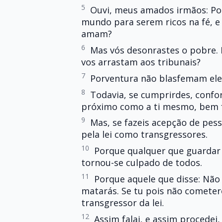
5
Ouvi, meus amados irmãos: Po
mundo para serem ricos na fé, e
amam?
6
Mas vós desonrastes o pobre. 
vos arrastam aos tribunais?
7
Porventura não blasfemam ele
8
Todavia, se cumprirdes, conform
próximo como a ti mesmo, bem f
9
Mas, se fazeis acepção de pes
pela lei como transgressores.
10
Porque qualquer que guardar 
tornou-se culpado de todos.
11
Porque aquele que disse: Não
matarás. Se tu pois não cometere
transgressor da lei.
12
Assim falai, e assim procedei