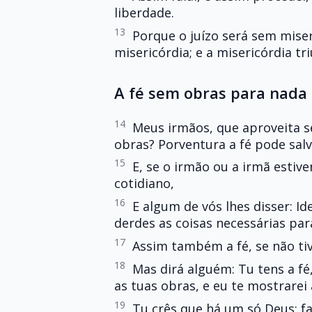
liberdade.
13
Porque o juízo será sem miser
misericórdia; e a misericórdia tri
A fé sem obras para nada
14
Meus irmãos, que aproveita se
obras? Porventura a fé pode salv
15
E, se o irmão ou a irmã estiv
cotidiano,
16
E algum de vós lhes disser: Id
derdes as coisas necessárias par
17
Assim também a fé, se não ti
18
Mas dirá alguém: Tu tens a fé
as tuas obras, e eu te mostrarei
19
Tu crês que há um só Deus; 