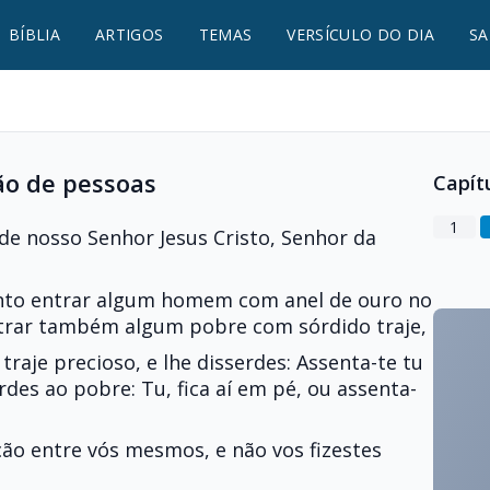
BÍBLIA
ARTIGOS
TEMAS
VERSÍCULO DO DIA
SA
ão de pessoas
Capít
1
de nosso Senhor Jesus Cristo, Senhor da
nto entrar algum homem com anel de ouro no
ntrar também algum pobre com sórdido traje,
traje precioso, e lhe disserdes: Assenta-te tu
rdes ao pobre: Tu, fica aí em pé, ou assenta-
ção entre vós mesmos, e não vos fizestes