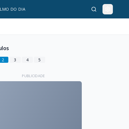
LMO DO DIA
ulos
2
3
4
5
PUBLICIDADE