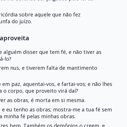
icórdia sobre aquele que não fez
unfa do juízo.
 aproveita
 alguém disser que tem fé, e não tiver as
á-lo?
erem nus, e tiverem falta de mantimento
e em paz, aquentai-vos, e fartai-vos; e não lhes
a o corpo, que proveito virá daí?
ver as obras, é morta em si mesma.
, e eu tenho as obras; mostra-me a tua fé sem
 a minha fé pelas minhas obras.
fazes bem. Também os demônios o creem, e