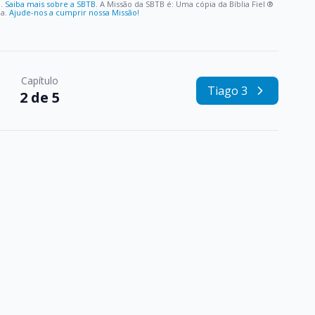
o.
Saiba mais sobre a SBTB
. A Missão da SBTB é: Uma cópia da Bíblia Fiel ®️
oa.
Ajude-nos a cumprir nossa Missão!
Capítulo
Tiago 3
2 de 5