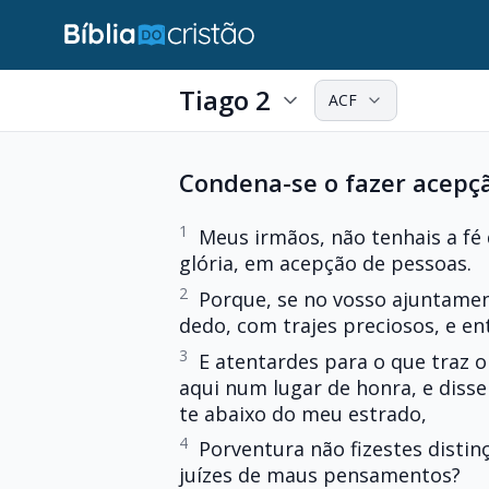
Tiago 2
ACF
Condena-se o fazer acepç
1
Meus irmãos, não tenhais a fé 
glória, em acepção de pessoas.
2
Porque, se no vosso ajuntame
dedo, com trajes preciosos, e e
3
E atentardes para o que traz o 
aqui num lugar de honra, e disse
te abaixo do meu estrado,
4
Porventura não fizestes distin
juízes de maus pensamentos?