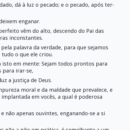
dado, dá à luz o pecado; e o pecado, após ter-
deixem enganar.
erfeito vêm do alto, descendo do Pai das
as inconstantes.
 pela palavra da verdade, para que sejamos
tudo o que ele criou.
isto em mente: Sejam todos prontos para
s para irar-se,
uz a justiça de Deus.
impureza moral e da maldade que prevalece, e
 implantada em vocês, a qual é poderosa
 e não apenas ouvintes, enganando-se a si
as não a põe em prática, é semelhante a um