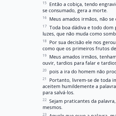
15
Então a cobiça, tendo engravi
se consumado, gera a morte.
16
Meus amados irmãos, não se 
17
Toda boa dádiva e todo dom p
luzes, que não muda como sombr
18
Por sua decisão ele nos gerou
como que os primeiros frutos de 
19
Meus amados irmãos, tenham 
ouvir, tardios para falar e tardio
20
pois a ira do homem não prod
21
Portanto, livrem-se de toda 
aceitem humildemente a palavra
para salvá-los.
22
Sejam praticantes da palavra,
mesmos.
23
Aquele que ouve a palavra, m