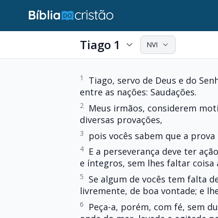
Tiago 1
NVI
1
Tiago, servo de Deus e do Senh
entre as nações: Saudações.
2
Meus irmãos, considerem moti
diversas provações,
3
pois vocês sabem que a prova 
4
E a perseverança deve ter açã
e íntegros, sem lhes faltar coisa
5
Se algum de vocês tem falta de
livremente, de boa vontade; e lh
6
Peça-a, porém, com fé, sem du