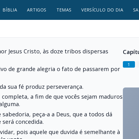
BÍBLIA
ARTIGOS
TEMAS
VERSÍCULO DO DIA
SA
or Jesus Cristo, às doze tribos dispersas
Capít
1
vo de grande alegria o fato de passarem por
da sua fé produz perseverança.
o completa, a fim de que vocês sejam maduros
 alguma.
 sabedoria, peça-a a Deus, que a todos dá
e será concedida.
vidar, pois aquele que duvida é semelhante à