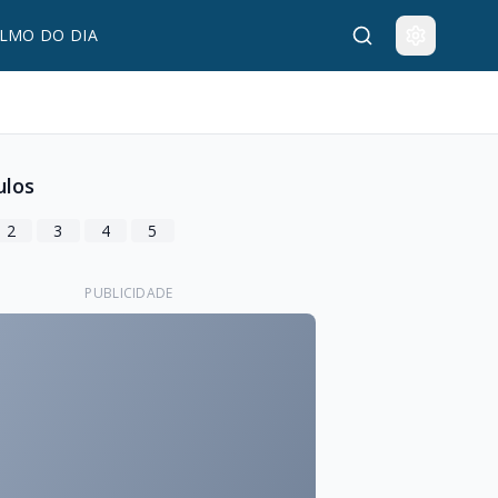
LMO DO DIA
ulos
2
3
4
5
PUBLICIDADE