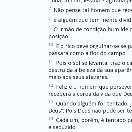
onda do mar, levada e agitada pe
7
Não pense tal homem que rece
8
é alguém que tem mente dividid
9
O irmão de condição humilde d
posição.
10
E o rico deve orgulhar-se se 
passará como a flor do campo.
11
Pois o sol se levanta, traz o ca
destruída a beleza da sua apar
meio aos seus afazeres.
12
Feliz é o homem que perseve
receberá a coroa da vida que D
13
Quando alguém for tentado, j
Deus". Pois Deus não pode ser t
14
Cada um, porém, é tentado pe
e seduzido.