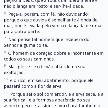
peça-a a Deus, que a todos dá liberalmente e
não o lança em rosto; e ser-lhe-á dada.
6
Peça-a, porém, com fé, não duvidando;
porque o que duvida é semelhante à onda do
mar, que é levada pelo vento e lançada de uma
para outra parte.
7
Não pense tal homem que receberá do
Senhor alguma coisa.
8
O homem de coração dobre é inconstante em
todos os seus caminhos.
9
Mas glorie-se o irmão abatido na sua
exaltação,
10
e o rico, em seu abatimento, porque ele
passará como a flor da erva.
11
Porque sai o sol com ardor, e a erva seca, e a
sua flor cai, e a formosa aparência do seu
aspecto perece; assim se murchará também o