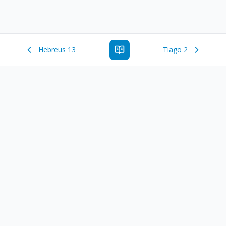
Hebreus 13
Tiago 2
Estude a Palavra de Deus online com todos os livros e
ferramentoas que auxiliarão no seu estudo da Palavra de
Deus.
Links Rápidos
Antigo Testamento
Novo Testamento