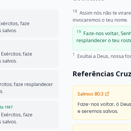
18
Assim nós não te virar
invocaremos o teu nome.
xércitos, faze
 salvos.
19
Faze-nos voltar, Sen
resplandecer o teu rost
Exércitos; faze
1
Exultai a Deus, nossa for
 salvos.
Referências Cru
citos; faze resplandecer
s.
Salmos 80:3
Faze-nos voltar, ó Deus
ada 1987
e seremos salvos.
Exércitos, faze
 salvos.