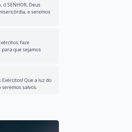
o, ó SENHOR, Deus
isericórdia, e seremos
xércitos; faze
, para que sejamos
Exércitos! Que a luz do
o seremos salvos.