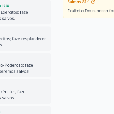
Salmos 81:1
da 1948
Exultai a Deus, nossa fo
Exércitos; faze
 salvos.
citos; faze resplandecer
s.
o-Poderoso: faze
 seremos salvos!
xércitos; faze
 salvos.
e