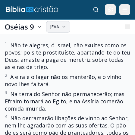
Oséias 9
JFAA
1
Não te alegres, ó Israel, não exultes como os
povos; pois te prostituíste, apartando-te do teu
Deus; amaste a paga de meretriz sobre todas
as eiras de trigo.
2
A eira e o lagar não os manterão, e o vinho
novo lhes faltará.
3
Na terra do Senhor não permanecerão; mas
Efraim tornará ao Egito, e na Assíria comerão
comida imunda.
4
Não derramarão libações de vinho ao Senhor,
nem lhe agradarão com as suas ofertas. O pão
deles será como pão de pranteadores; todos os