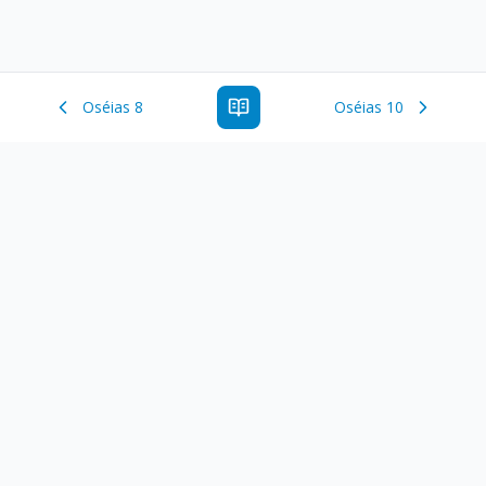
Oséias 8
Oséias 10
Estude a Palavra de Deus online com todos os livros e
ferramentoas que auxiliarão no seu estudo da Palavra de
Deus.
Links Rápidos
Antigo Testamento
Novo Testamento