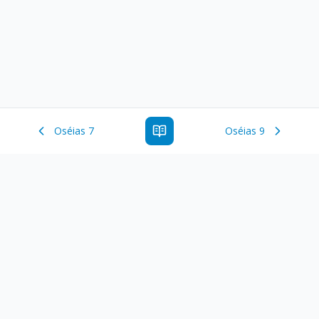
Oséias 7
Oséias 9
Estude a Palavra de Deus online com todos os livros e
ferramentoas que auxiliarão no seu estudo da Palavra de
Deus.
Links Rápidos