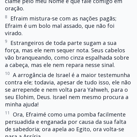
clame pelo meu Nome e que fale comigo em
oração.
8
Efraim mistura-se com as nações pagãs;
Efraim é um bolo mal assado, que não foi
virado.
9
Estrangeiros de toda parte sugam a sua
força, mas ele nem sequer nota. Seus cabelos
vão branqueando, como cinza espalhada sobre
a cabeça, mas ele nem repara nesse sinal.
10
A arrogância de Israel é a maior testemunha
contra ele; todavia, apesar de tudo isso, ele não
se arrepende e nem volta para Yahweh, para o
seu Elohim, Deus. Israel nem mesmo procura a
minha ajuda!
11
Ora, Efraimé como uma pomba facilmente
persuadida e enganada por causa da sua falta
de sabedoria; ora apela ao Egito, ora volta-se
para a Assíria.