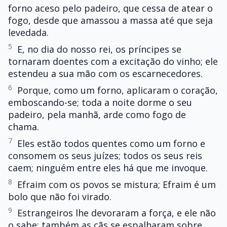
forno aceso pelo padeiro, que cessa de atear o
fogo, desde que amassou a massa até que seja
levedada.
5
E, no dia do nosso rei, os príncipes se
tornaram doentes com a excitação do vinho; ele
estendeu a sua mão com os escarnecedores.
6
Porque, como um forno, aplicaram o coração,
emboscando-se; toda a noite dorme o seu
padeiro, pela manhã, arde como fogo de
chama.
7
Eles estão todos quentes como um forno e
consomem os seus juízes; todos os seus reis
caem; ninguém entre eles há que me invoque.
8
Efraim com os povos se mistura; Efraim é um
bolo que não foi virado.
9
Estrangeiros lhe devoraram a força, e ele não
o sabe; também as cãs se espalharam sobre