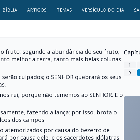
BÍBLIA
ARTIGOS
TEMAS
VERSÍCULO DO DIA
SA
á o fruto; segundo a abundância do seu fruto,
Capít
anto melhor a terra, tanto mais belas colunas
1
9
o, serão culpados; o SENHOR quebrará os seus
as.
temos rei, porque não tememos ao SENHOR. E o
lsamente, fazendo aliança; por isso, brota o
lcos dos campos.
o atemorizados por causa do bezerro de
rá por causa dele, e os sacerdotes idólatras