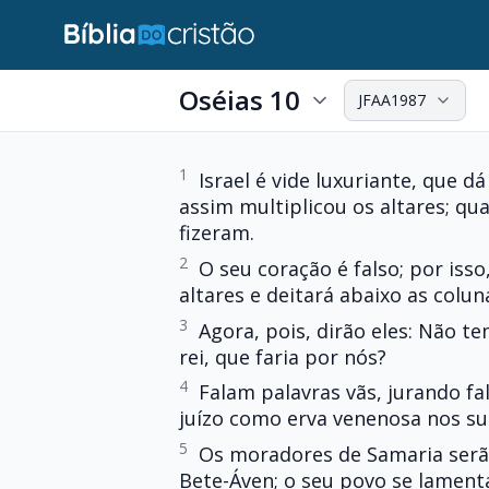
Oséias 10
JFAA1987
1
Israel é vide luxuriante, que d
assim multiplicou os altares; qu
fizeram.
2
O seu coração é falso; por iss
altares e deitará abaixo as colun
3
Agora, pois, dirão eles: Não 
rei, que faria por nós?
4
Falam palavras vãs, jurando fa
juízo como erva venenosa nos su
5
Os moradores de Samaria serã
Bete-Áven; o seu povo se lamenta