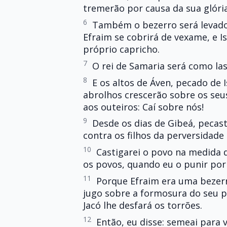
tremerão por causa da sua glória,
6
Também o bezerro será levado 
Efraim se cobrirá de vexame, e I
próprio capricho.
7
O rei de Samaria será como las
8
E os altos de Áven, pecado de I
abrolhos crescerão sobre os seus
aos outeiros: Caí sobre nós!
9
Desde os dias de Gibeá, pecaste
contra os filhos da perversidade
10
Castigarei o povo na medida 
os povos, quando eu o punir por
11
Porque Efraim era uma bezerr
jugo sobre a formosura do seu pe
Jacó lhe desfará os torrões.
12
Então, eu disse: semeai para 