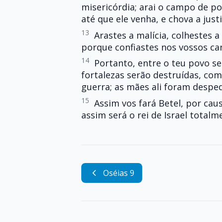
misericórdia; arai o campo de p
até que ele venha, e chova a just
13
Arastes a malícia, colhestes 
porque confiastes nos vossos car
14
Portanto, entre o teu povo se
fortalezas serão destruídas, com
guerra; as mães ali foram despe
15
Assim vos fará Betel, por cau
assim será o rei de Israel totalm
Oséias 9