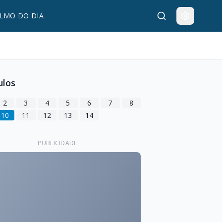
LMO DO DIA
ulos
2
3
4
5
6
7
8
10
11
12
13
14
PUBLICIDADE