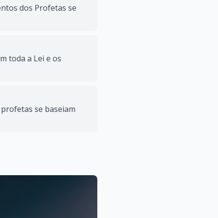
ntos dos Profetas se
.
 toda a Lei e os
s profetas se baseiam