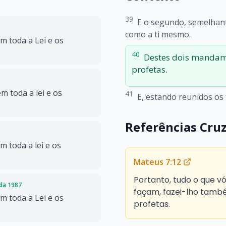
39
E o segundo, semelhant
como a ti mesmo.
 toda a Lei e os
40
Destes dois mandam
profetas.
 toda a lei e os
41
E, estando reunidos os 
Referências Cru
toda a lei e os
Mateus 7:12
Portanto, tudo o que v
ada 1987
façam, fazei-lho também
 toda a Lei e os
profetas.