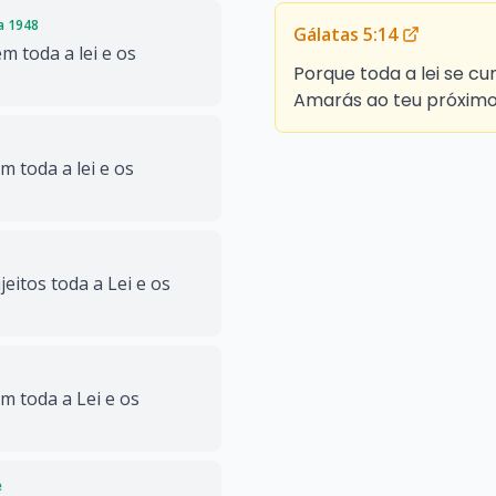
da 1948
Gálatas 5:14
 toda a lei e os
Porque toda a lei se c
Amarás ao teu próximo
toda a lei e os
eitos toda a Lei e os
 toda a Lei e os
e