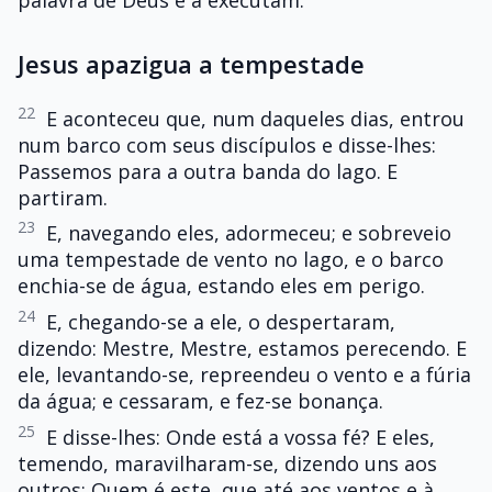
Jesus apazigua a tempestade
22
E aconteceu que, num daqueles dias, entrou
num barco com seus discípulos e disse-lhes:
Passemos para a outra banda do lago. E
partiram.
23
E, navegando eles, adormeceu; e sobreveio
uma tempestade de vento no lago, e o barco
enchia-se de água, estando eles em perigo.
24
E, chegando-se a ele, o despertaram,
dizendo: Mestre, Mestre, estamos perecendo. E
ele, levantando-se, repreendeu o vento e a fúria
da água; e cessaram, e fez-se bonança.
25
E disse-lhes: Onde está a vossa fé? E eles,
temendo, maravilharam-se, dizendo uns aos
outros: Quem é este, que até aos ventos e à