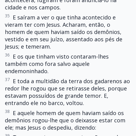
acontecera, fugiram e foram anunciá-lo na
cidade e nos campos.
35
E saíram a ver o que tinha acontecido e
vieram ter com Jesus. Acharam, então, o
homem de quem haviam saído os demônios,
vestido e em seu juízo, assentado aos pés de
Jesus; e temeram.
36
E os que tinham visto contaram-lhes
também como fora salvo aquele
endemoninhado.
37
E toda a multidão da terra dos gadarenos ao
redor lhe rogou que se retirasse deles, porque
estavam possuídos de grande temor. E,
entrando ele no barco, voltou.
38
E aquele homem de quem haviam saído os
demônios rogou-lhe que o deixasse estar com
ele; mas Jesus o despediu, dizendo:
39