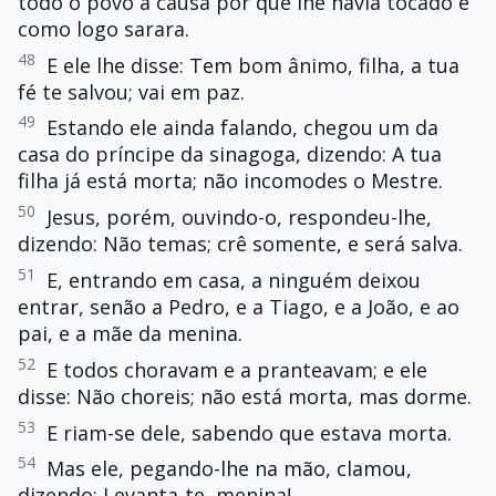
todo o povo a causa por que lhe havia tocado e
como logo sarara.
48
E ele lhe disse: Tem bom ânimo, filha, a tua
fé te salvou; vai em paz.
49
Estando ele ainda falando, chegou um da
casa do príncipe da sinagoga, dizendo: A tua
filha já está morta; não incomodes o Mestre.
50
Jesus, porém, ouvindo-o, respondeu-lhe,
dizendo: Não temas; crê somente, e será salva.
51
E, entrando em casa, a ninguém deixou
entrar, senão a Pedro, e a Tiago, e a João, e ao
pai, e a mãe da menina.
52
E todos choravam e a pranteavam; e ele
disse: Não choreis; não está morta, mas dorme.
53
E riam-se dele, sabendo que estava morta.
54
Mas ele, pegando-lhe na mão, clamou,
dizendo: Levanta-te, menina!