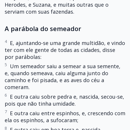
Herodes, e Suzana, e muitas outras que o
serviam com suas fazendas.
A parábola do semeador
4
E, ajuntando-se uma grande multidão, e vindo
ter com ele gente de todas as cidades, disse
por parábolas:
5
Um semeador saiu a semear a sua semente,
e, quando semeava, caiu alguma junto do
caminho e foi pisada, e as aves do céu a
comeram.
6
E outra caiu sobre pedra e, nascida, secou-se,
pois que não tinha umidade.
7
E outra caiu entre espinhos, e, crescendo com
ela os espinhos, a sufocaram;
8
E outra caiu em boa terra e, nascida,