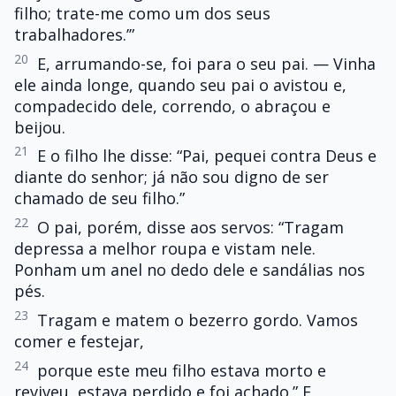
filho; trate-me como um dos seus
trabalhadores.’”
20
E, arrumando-se, foi para o seu pai. — Vinha
ele ainda longe, quando seu pai o avistou e,
compadecido dele, correndo, o abraçou e
beijou.
21
E o filho lhe disse: “Pai, pequei contra Deus e
diante do senhor; já não sou digno de ser
chamado de seu filho.”
22
O pai, porém, disse aos servos: “Tragam
depressa a melhor roupa e vistam nele.
Ponham um anel no dedo dele e sandálias nos
pés.
23
Tragam e matem o bezerro gordo. Vamos
comer e festejar,
24
porque este meu filho estava morto e
reviveu, estava perdido e foi achado.” E