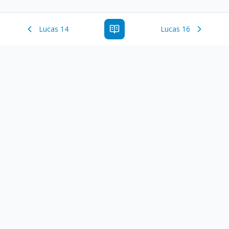
Lucas 14
Lucas 16
Estude a Palavra de Deus online com todos os livros e
ferramentoas que auxiliarão no seu estudo da Palavra de
Deus.
Links Rápidos
Antigo Testamento
Novo Testamento
Versículo do Dia
Salmo do Dia