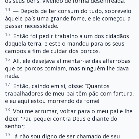
os seus bens, vivendo de forma desenfreada.
14
— Depois de ter consumido tudo, sobreveio
àquele país uma grande fome, e ele começou a
passar necessidade.
15
Então foi pedir trabalho a um dos cidadãos
daquela terra, e este o mandou para os seus
campos a fim de cuidar dos porcos.
16
Ali, ele desejava alimentar-se das alfarrobas
que os porcos comiam, mas ninguém lhe dava
nada.
17
Então, caindo em si, disse: “Quantos
trabalhadores de meu pai têm pão com fartura,
e eu aqui estou morrendo de fome!
18
Vou me arrumar, voltar para o meu pai e lhe
dizer: ‘Pai, pequei contra Deus e diante do
senhor;
19
já não sou digno de ser chamado de seu