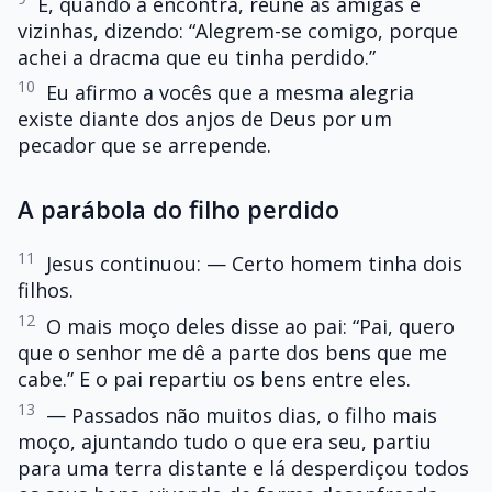
E, quando a encontra, reúne as amigas e
vizinhas, dizendo: “Alegrem-se comigo, porque
achei a dracma que eu tinha perdido.”
10
Eu afirmo a vocês que a mesma alegria
existe diante dos anjos de Deus por um
pecador que se arrepende.
A parábola do filho perdido
11
Jesus continuou: — Certo homem tinha dois
filhos.
12
O mais moço deles disse ao pai: “Pai, quero
que o senhor me dê a parte dos bens que me
cabe.” E o pai repartiu os bens entre eles.
13
— Passados não muitos dias, o filho mais
moço, ajuntando tudo o que era seu, partiu
para uma terra distante e lá desperdiçou todos