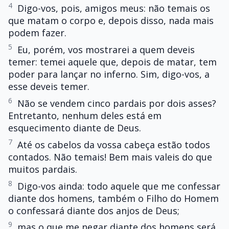
4
Digo-vos, pois, amigos meus: não temais os
que matam o corpo e, depois disso, nada mais
podem fazer.
5
Eu, porém, vos mostrarei a quem deveis
temer: temei aquele que, depois de matar, tem
poder para lançar no inferno. Sim, digo-vos, a
esse deveis temer.
6
Não se vendem cinco pardais por dois asses?
Entretanto, nenhum deles está em
esquecimento diante de Deus.
7
Até os cabelos da vossa cabeça estão todos
contados. Não temais! Bem mais valeis do que
muitos pardais.
8
Digo-vos ainda: todo aquele que me confessar
diante dos homens, também o Filho do Homem
o confessará diante dos anjos de Deus;
9
mas o que me negar diante dos homens será