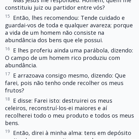
Mas Jesus lhe respondeu: Homem, quem me
constituiu juiz ou partidor entre vós?
15
Então, lhes recomendou: Tende cuidado e
guardai-vos de toda e qualquer avareza; porque
a vida de um homem não consiste na
abundância dos bens que ele possui.
16
E lhes proferiu ainda uma parábola, dizendo:
O campo de um homem rico produziu com
abundância.
17
E arrazoava consigo mesmo, dizendo: Que
farei, pois não tenho onde recolher os meus
frutos?
18
E disse: Farei isto: destruirei os meus
celeiros, reconstruí-los-ei maiores e aí
recolherei todo o meu produto e todos os meus
bens.
19
Então, direi à minha alma: tens em depósito