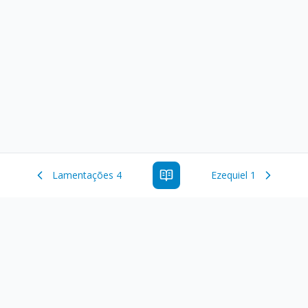
Lamentações 4
Ezequiel 1
Estude a Palavra de Deus online com todos os livros e