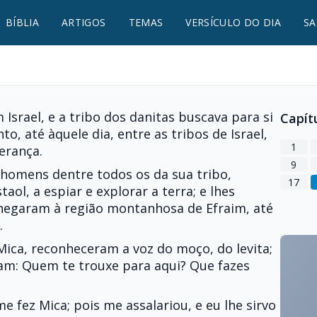
BÍBLIA
ARTIGOS
TEMAS
VERSÍCULO DO DIA
SA
 Israel, e a tribo dos danitas buscava para si
Capít
, até àquele dia, entre as tribos de Israel,
1
erança.
9
 homens dentre todos os da sua tribo,
17
aol, a espiar e explorar a terra; e lhes
 Chegaram à região montanhosa de Efraim, até
.
Mica, reconheceram a voz do moço, do levita;
ram: Quem te trouxe para aqui? Que fazes
e fez Mica; pois me assalariou, e eu lhe sirvo