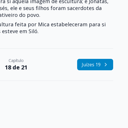
ra si aquela imagem de escultura; e Jônatas,
sés, ele e seus filhos foram sacerdotes da
ativeiro do povo.
ltura feita por Mica estabeleceram para si
 esteve em Siló.
Capítulo
Juízes 19
18 de 21