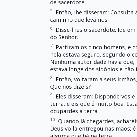
de sacerdote.
5
Então, lhe disseram: Consulta
caminho que levamos.
6
Disse-lhes o sacerdote: Ide em
do Senhor.
7
Partiram os cinco homens, e c
nela estava seguro, segundo o c
Nenhuma autoridade havia que, 
estava longe dos sidônios e não
8
Então, voltaram a seus irmãos,
Que nos dizeis?
9
Eles disseram: Disponde-vos 
terra, e eis que é muito boa. Es
ocupardes a terra.
10
Quando lá chegardes, acharei
Deus vo-la entregou nas mãos; é
alguma que há na terra.