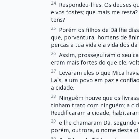
24
Respondeu-lhes: Os deuses q
e vos fostes; que mais me resta
tens?
25
Porém os filhos de Dã lhe dis
que, porventura, homens de ânim
percas a tua vida e a vida dos da
26
Assim, prosseguiram o seu ca
eram mais fortes do que ele, vol
27
Levaram eles o que Mica havia
Laís, a um povo em paz e confiad
a cidade.
28
Ninguém houve que os livras
tinham trato com ninguém; a cid
Reedificaram a cidade, habitara
29
e lhe chamaram Dã, segundo o 
porém, outrora, o nome desta ci
30