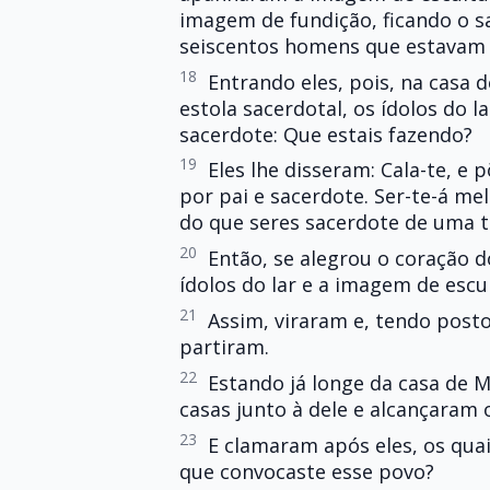
imagem de fundição, ficando o s
seiscentos homens que estavam
18
Entrando eles, pois, na casa
estola sacerdotal, os ídolos do l
sacerdote: Que estais fazendo?
19
Eles lhe disseram: Cala-te, e
por pai e sacerdote. Ser-te-á m
do que seres sacerdote de uma tr
20
Então, se alegrou o coração d
ídolos do lar e a imagem de escu
21
Assim, viraram e, tendo posto
partiram.
22
Estando já longe da casa de 
casas junto à dele e alcançaram o
23
E clamaram após eles, os quai
que convocaste esse povo?