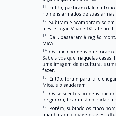
11
Então, partiram dali, da tribo
homens armados de suas armas 
12
Subiram e acamparam-se em Q
a este lugar Maané-Dã, até ao dia
13
Dali, passaram à região mont
Mica.
14
Os cinco homens que foram es
Sabeis vós que, naquelas casas, h
uma imagem de escultura, e uma 
fazer.
15
Então, foram para lá, e chega
Mica, e o saudaram.
16
Os seiscentos homens que er
de guerra, ficaram à entrada da 
17
Porém, subindo os cinco home
apanharam a imagem de escultura,