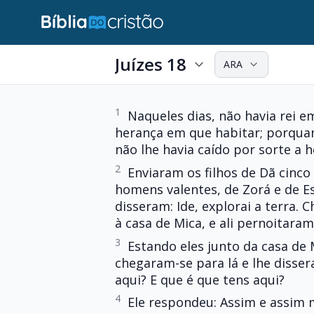
Juízes 18
ARA
1
Naqueles dias, não havia rei em
herança em que habitar; porquanto
não lhe havia caído por sorte a h
2
Enviaram os filhos de Dã cinco
homens valentes, de Zorá e de Est
disseram: Ide, explorai a terra.
à casa de Mica, e ali pernoitaram
3
Estando eles junto da casa de 
chegaram-se para lá e lhe disse
aqui? E que é que tens aqui?
4
Ele respondeu: Assim e assim m