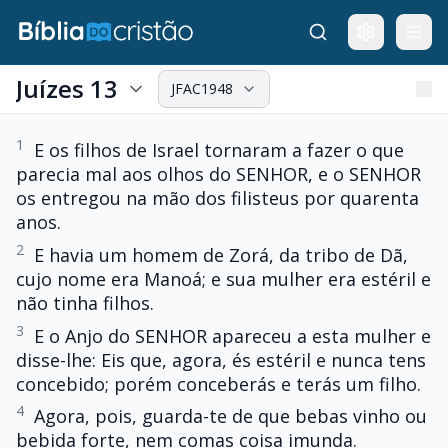
Juízes 13
JFAC1948
1
E os filhos de Israel tornaram a fazer o que
parecia mal aos olhos do SENHOR, e o SENHOR
os entregou na mão dos filisteus por quarenta
anos.
2
E havia um homem de Zorá, da tribo de Dã,
cujo nome era Manoá; e sua mulher era estéril e
não tinha filhos.
3
E o Anjo do SENHOR apareceu a esta mulher e
disse-lhe: Eis que, agora, és estéril e nunca tens
concebido; porém conceberás e terás um filho.
4
Agora, pois, guarda-te de que bebas vinho ou
bebida forte, nem comas coisa imunda.