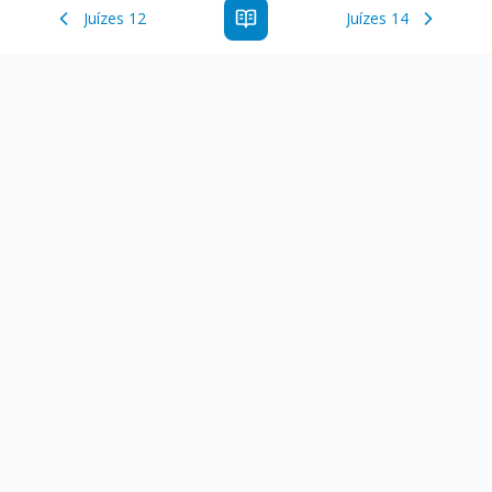
Juízes 12
Juízes 14
Estude a Palavra de Deus online com todos os livros e
ferramentoas que auxiliarão no seu estudo da Palavra de
Deus.
Links Rápidos
Antigo Testamento
Novo Testamento
Versículo do Dia
Salmo do Dia
Recursos