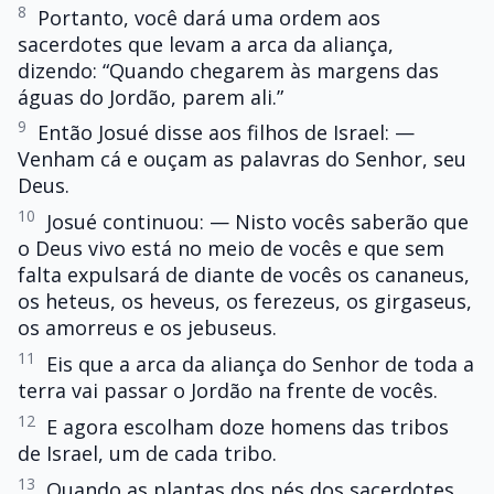
8
Portanto, você dará uma ordem aos
sacerdotes que levam a arca da aliança,
dizendo: “Quando chegarem às margens das
águas do Jordão, parem ali.”
9
Então Josué disse aos filhos de Israel: —
Venham cá e ouçam as palavras do Senhor, seu
Deus.
10
Josué continuou: — Nisto vocês saberão que
o Deus vivo está no meio de vocês e que sem
falta expulsará de diante de vocês os cananeus,
os heteus, os heveus, os ferezeus, os girgaseus,
os amorreus e os jebuseus.
11
Eis que a arca da aliança do Senhor de toda a
terra vai passar o Jordão na frente de vocês.
12
E agora escolham doze homens das tribos
de Israel, um de cada tribo.
13
Quando as plantas dos pés dos sacerdotes