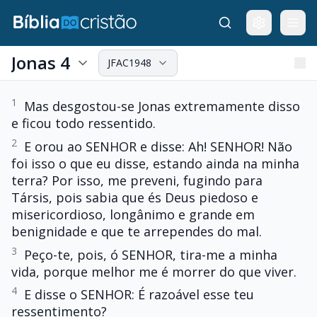
Jonas 4
JFAC1948
1
Mas desgostou-se Jonas extremamente disso
e ficou todo ressentido.
2
E orou ao SENHOR e disse: Ah! SENHOR! Não
foi isso o que eu disse, estando ainda na minha
terra? Por isso, me preveni, fugindo para
Társis, pois sabia que és Deus piedoso e
misericordioso, longânimo e grande em
benignidade e que te arrependes do mal.
3
Peço-te, pois, ó SENHOR, tira-me a minha
vida, porque melhor me é morrer do que viver.
4
E disse o SENHOR: É razoável esse teu
ressentimento?