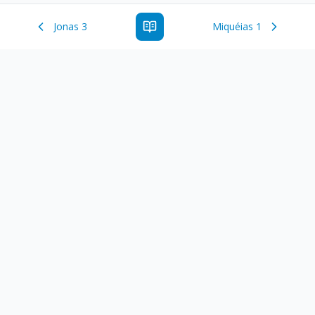
Jonas 3
Miquéias 1
Estude a Palavra de Deus online com todos os livros e
ferramentoas que auxiliarão no seu estudo da Palavra de
Deus.
Links Rápidos
Antigo Testamento
Novo Testamento
Versículo do Dia
Salmo do Dia