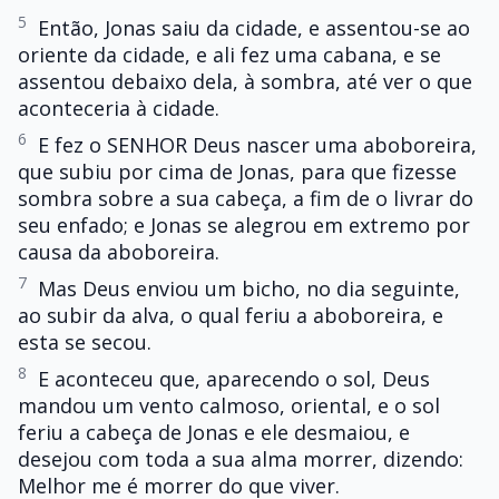
5
Então, Jonas saiu da cidade, e assentou-se ao
oriente da cidade, e ali fez uma cabana, e se
assentou debaixo dela, à sombra, até ver o que
aconteceria à cidade.
6
E fez o SENHOR Deus nascer uma aboboreira,
que subiu por cima de Jonas, para que fizesse
sombra sobre a sua cabeça, a fim de o livrar do
seu enfado; e Jonas se alegrou em extremo por
causa da aboboreira.
7
Mas Deus enviou um bicho, no dia seguinte,
ao subir da alva, o qual feriu a aboboreira, e
esta se secou.
8
E aconteceu que, aparecendo o sol, Deus
mandou um vento calmoso, oriental, e o sol
feriu a cabeça de Jonas e ele desmaiou, e
desejou com toda a sua alma morrer, dizendo:
Melhor me é morrer do que viver.