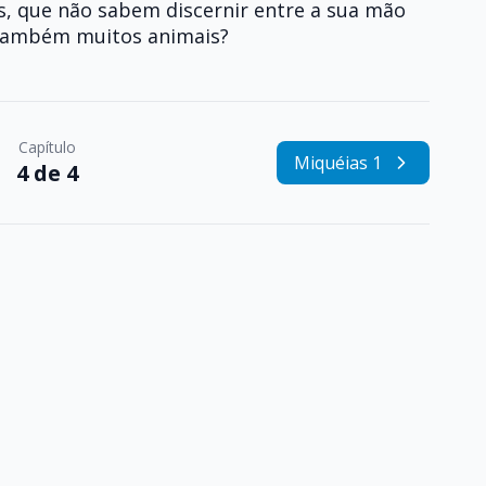
s, que não sabem discernir entre a sua mão
e também muitos animais?
Capítulo
Miquéias 1
4 de 4