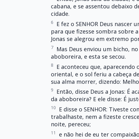
cabana, e se assentou debaixo de
cidade.
6
E fez o SENHOR Deus nascer um
para que fizesse sombra sobre a 
Jonas se alegrou em extremo por
7
Mas Deus enviou um bicho, no d
aboboreira, e esta se secou.
8
E aconteceu que, aparecendo 
oriental, e o sol feriu a cabeça 
sua alma morrer, dizendo: Melho
9
Então, disse Deus a Jonas: É a
da aboboreira? E ele disse: É ju
10
E disse o SENHOR: Tiveste co
trabalhaste, nem a fizeste cresc
noite, pereceu;
11
e não hei de eu ter compaixã