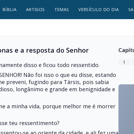
BÍBLIA
ARTIGOS
TEMAS
VERSÍCULO DO DIA
SA
nas e a resposta do Senhor
Capít
1
amente disso e ficou todo ressentido.
SENHOR! Não foi isso o que eu disse, estando
me preveni, fugindo para Társis, pois sabia
rdioso, longânimo e grande em benignidade e
-me a minha vida, porque melhor me é morrer
esse teu ressentimento?
assentou-se ao oriente da cidade, e ali fez uma