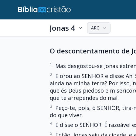
Jonas 4
ARC
O descontentamento de Jo
1
Mas desgostou-se Jonas extrem
2
E orou ao SENHOR e disse: Ah! 
ainda na minha terra? Por isso, 
que és Deus piedoso e miserico
que te arrependes do mal.
3
Peço-te, pois, ó SENHOR, tira
do que viver.
4
E disse o SENHOR: É razoável 
5
Então, Jonas saiu da cidade, e 