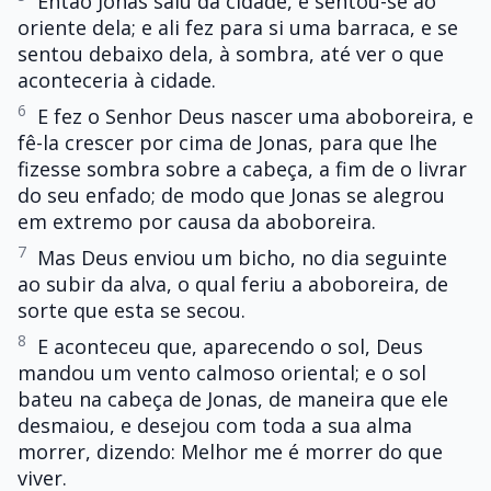
Então Jonas saiu da cidade, e sentou-se ao
oriente dela; e ali fez para si uma barraca, e se
sentou debaixo dela, à sombra, até ver o que
aconteceria à cidade.
6
E fez o Senhor Deus nascer uma aboboreira, e
fê-la crescer por cima de Jonas, para que lhe
fizesse sombra sobre a cabeça, a fim de o livrar
do seu enfado; de modo que Jonas se alegrou
em extremo por causa da aboboreira.
7
Mas Deus enviou um bicho, no dia seguinte
ao subir da alva, o qual feriu a aboboreira, de
sorte que esta se secou.
8
E aconteceu que, aparecendo o sol, Deus
mandou um vento calmoso oriental; e o sol
bateu na cabeça de Jonas, de maneira que ele
desmaiou, e desejou com toda a sua alma
morrer, dizendo: Melhor me é morrer do que
viver.