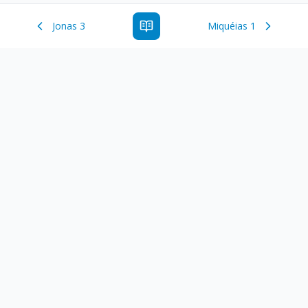
Jonas 3
Miquéias 1
Estude a Palavra de Deus online com todos os livros e
ferramentoas que auxiliarão no seu estudo da Palavra de
Deus.
Links Rápidos
Antigo Testamento
Novo Testamento
Versículo do Dia
Salmo do Dia