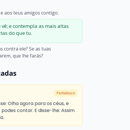
i e aos teus amigos contigo.
e vê; e contempla as mais altas
tas do que tu.
s contra ele? Se as tuas
arem, que lhe farás?
zadas
Pentateuco
isse: Olha agora para os céus, e
s podes contar. E disse-lhe: Assim
a.