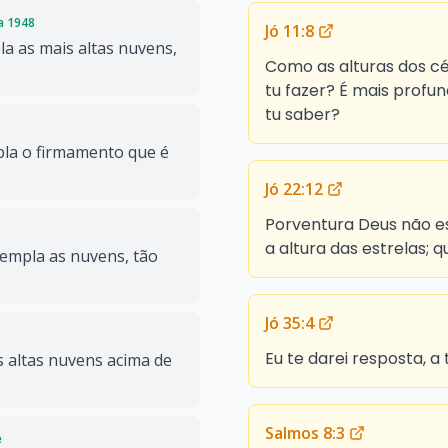
da 1948
Jó 11:8
la as mais altas nuvens,
Como as alturas dos cé
tu fazer? É mais profu
tu saber?
mpla o firmamento que é
Jó 22:12
Porventura Deus não es
a altura das estrelas; 
templa as nuvens, tão
Jó 35:4
Eu te darei resposta, a 
s altas nuvens acima de
Salmos 8:3
e