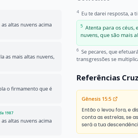
4
Eu te darei resposta, a t
 as altas nuvens acima
5
Atenta para os céus, 
nuvens, que são mais al
6
Se pecares, que efetuará
la as mais altas nuvens,
transgressões se multiplic
Referências Cru
mpla o firmamento que é
Gênesis 15:5
Então o levou fora, e d
ada 1987
conta as estrelas, se a
 as altas nuvens acima
será a tua descendênci