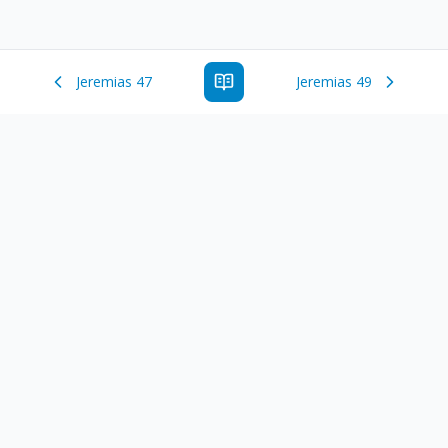
Jeremias 47
Jeremias 49
Estude a Palavra de Deus online com todos os livros e
ferramentoas que auxiliarão no seu estudo da Palavra de
Deus.
Links Rápidos
Antigo Testamento
Novo Testamento
Versículo do Dia