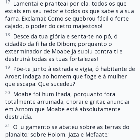
17
Lamentai e pranteai por ela, todos os que
estais em seu redor e todos os que sabeis a sua
fama. Exclamai: Como se quebrou fácil o forte
cajado, o poder do cetro majestoso!
18
Desce da tua glória e senta-te no pó, ó
cidadão da filha de Dibom; porquanto o
exterminador de Moabe já subiu contra ti e
destruirá todas as tuas fortalezas!
19
Põe-te junto à estrada e vigia, ó habitante de
Aroer; indaga ao homem que foge e à mulher
que escapa: Que sucedeu?
20
Moabe foi humilhada, porquanto fora
totalmente arruinada; chorai e gritai; anunciai
em Arnom que Moabe está absolutamente
destruída.
21
O julgamento se abateu sobre as terras do
planalto; sobre Holom, Jaza e Mefaate;