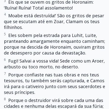
3
Eis que se ouvem os gritos de Horonaim:
‘Ruína! Ruína! Total assolamento!
4
Moabe está destruída!’ São os gritos de pesar
que se escutam até em Zoar, Clamam os teus
filhinhos.
5
Eles sobem pela estrada para Luhit, Luite,
pranteando amargamente enquanto caminham;
porque na descida de Horonaim, ouviram gritos
de desespero por causa da devastação.
6
Fugi! Salvai a vossa vida! Sede como um Aroer,
arbusto ou toco morto, no deserto.
7
Porque confiaste nas tuas obras e nos teus
tesouros, tu também serás capturada, e Camos
irá para o cativeiro junto com seus sacerdotes e
seus príncipes.
8
Porque o destruidor virá sobre cada uma das
cidades e nenhuma delas escapará da sua fúria;