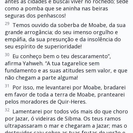
antes as cidades e buscai viver no rochedo; sede
como a pomba que se aninha nas beiras
seguras dos penhascos!
29
Temos ouvido da soberba de Moabe, da sua
grande arrogância; do seu imenso orgulho e
empáfia, da sua presunção e da insolência do
seu espírito de superioridade!
30
Eu conheço bem o teu descaramento”,
afirma Yahweh. “A tua tagarelice sem
fundamento e as suas atitudes sem valor, e que
não chegam a parte alguma!
31
Por isso, me levantarei por Moabe, bradarei
em favor de toda a terra de Moabe, prantearei
pelos moradores de Quir-Heres.
32
Lamentarei por todos vós mais do que choro
por Jazar, ó videiras de Sibma. Os teus ramos
ultrapassaram o mar e chegaram a Jazar; mas o
destruidor caiu sobre as tuas frutas de verão e