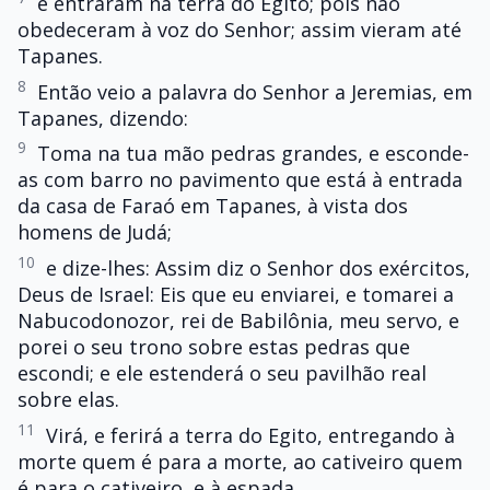
e entraram na terra do Egito; pois não
obedeceram à voz do Senhor; assim vieram até
Tapanes.
8
Então veio a palavra do Senhor a Jeremias, em
Tapanes, dizendo:
9
Toma na tua mão pedras grandes, e esconde-
as com barro no pavimento que está à entrada
da casa de Faraó em Tapanes, à vista dos
homens de Judá;
10
e dize-lhes: Assim diz o Senhor dos exércitos,
Deus de Israel: Eis que eu enviarei, e tomarei a
Nabucodonozor, rei de Babilônia, meu servo, e
porei o seu trono sobre estas pedras que
escondi; e ele estenderá o seu pavilhão real
sobre elas.
11
Virá, e ferirá a terra do Egito, entregando à
morte quem é para a morte, ao cativeiro quem
é para o cativeiro, e à espada.