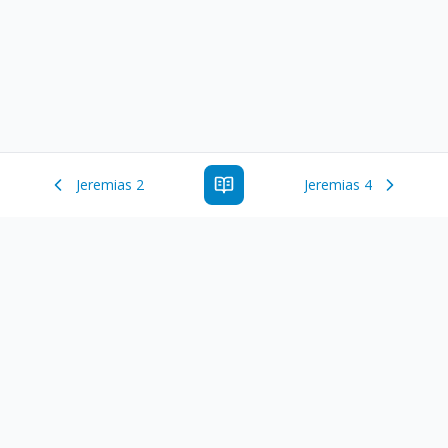
Jeremias 2
Jeremias 4
Estude a Palavra de Deus online com todos os livros e
ferramentoas que auxiliarão no seu estudo da Palavra de
Deus.